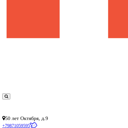
0
товар(ов)
- 0 руб.
50 лет Октября, д.9
+79871059595