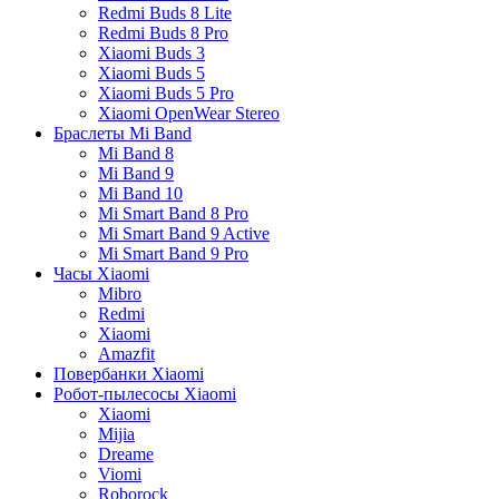
Redmi Buds 8 Lite
Redmi Buds 8 Pro
Xiaomi Buds 3
Xiaomi Buds 5
Xiaomi Buds 5 Pro
Xiaomi OpenWear Stereo
Браслеты Mi Band
Mi Band 8
Mi Band 9
Mi Band 10
Mi Smart Band 8 Pro
Mi Smart Band 9 Active
Mi Smart Band 9 Pro
Часы Xiaomi
Mibro
Redmi
Xiaomi
Amazfit
Повербанки Xiaomi
Робот-пылесосы Xiaomi
Xiaomi
Mijia
Dreame
Viomi
Roborock