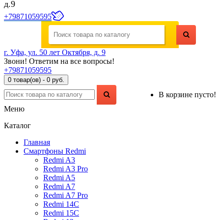
д.9
+79871059595
г. Уфа, ул. 50 лет Октября, д. 9
Звони! Ответим на все вопросы!
+79871059595
0 товар(ов) - 0 руб.
В корзине пусто!
Меню
Каталог
Главная
Смартфоны Redmi
Redmi A3
Redmi A3 Pro
Redmi A5
Redmi A7
Redmi A7 Pro
Redmi 14C
Redmi 15C