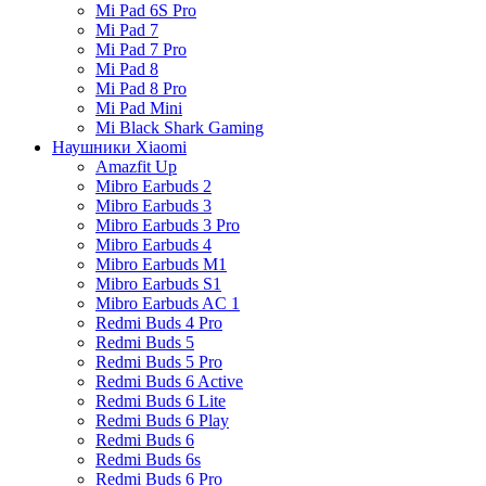
Mi Pad 6S Pro
Mi Pad 7
Mi Pad 7 Pro
Mi Pad 8
Mi Pad 8 Pro
Mi Pad Mini
Mi Black Shark Gaming
Наушники Xiaomi
Amazfit Up
Mibro Earbuds 2
Mibro Earbuds 3
Mibro Earbuds 3 Pro
Mibro Earbuds 4
Mibro Earbuds M1
Mibro Earbuds S1
Mibro Earbuds AC 1
Redmi Buds 4 Pro
Redmi Buds 5
Redmi Buds 5 Pro
Redmi Buds 6 Active
Redmi Buds 6 Lite
Redmi Buds 6 Play
Redmi Buds 6
Redmi Buds 6s
Redmi Buds 6 Pro