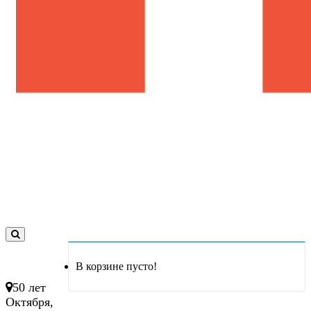
0
товар(ов)
В корзине пусто!
- 0 руб.
50 лет
Октября,