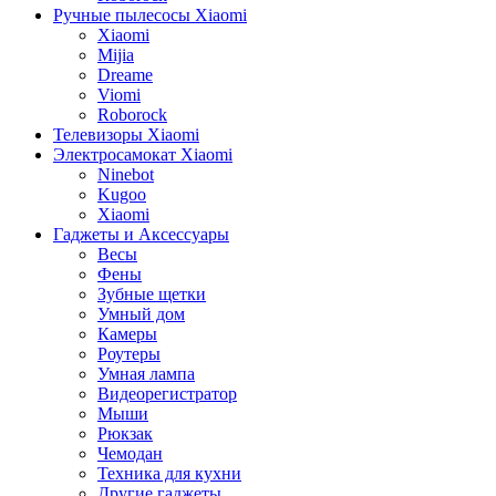
Ручные пылесосы Xiaomi
Xiaomi
Mijia
Dreame
Viomi
Roborock
Телевизоры Xiaomi
Электросамокат Xiaomi
Ninebot
Kugoo
Xiaomi
Гаджеты и Аксессуары
Весы
Фены
Зубные щетки
Умный дом
Камеры
Роутеры
Умная лампа
Видеорегистратор
Мыши
Рюкзак
Чемодан
Техника для кухни
Другие гаджеты