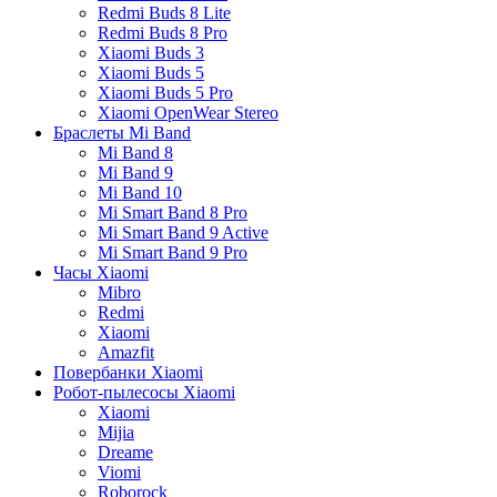
Redmi Buds 8 Lite
Redmi Buds 8 Pro
Xiaomi Buds 3
Xiaomi Buds 5
Xiaomi Buds 5 Pro
Xiaomi OpenWear Stereo
Браслеты Mi Band
Mi Band 8
Mi Band 9
Mi Band 10
Mi Smart Band 8 Pro
Mi Smart Band 9 Active
Mi Smart Band 9 Pro
Часы Xiaomi
Mibro
Redmi
Xiaomi
Amazfit
Повербанки Xiaomi
Робот-пылесосы Xiaomi
Xiaomi
Mijia
Dreame
Viomi
Roborock