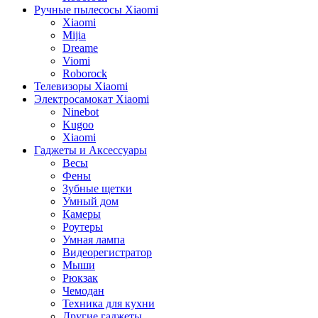
Ручные пылесосы Xiaomi
Xiaomi
Mijia
Dreame
Viomi
Roborock
Телевизоры Xiaomi
Электросамокат Xiaomi
Ninebot
Kugoo
Xiaomi
Гаджеты и Аксессуары
Весы
Фены
Зубные щетки
Умный дом
Камеры
Роутеры
Умная лампа
Видеорегистратор
Мыши
Рюкзак
Чемодан
Техника для кухни
Другие гаджеты