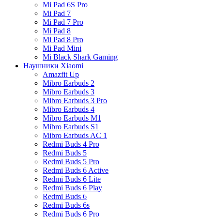
Mi Pad 6S Pro
Mi Pad 7
Mi Pad 7 Pro
Mi Pad 8
Mi Pad 8 Pro
Mi Pad Mini
Mi Black Shark Gaming
Наушники Xiaomi
Amazfit Up
Mibro Earbuds 2
Mibro Earbuds 3
Mibro Earbuds 3 Pro
Mibro Earbuds 4
Mibro Earbuds M1
Mibro Earbuds S1
Mibro Earbuds AC 1
Redmi Buds 4 Pro
Redmi Buds 5
Redmi Buds 5 Pro
Redmi Buds 6 Active
Redmi Buds 6 Lite
Redmi Buds 6 Play
Redmi Buds 6
Redmi Buds 6s
Redmi Buds 6 Pro