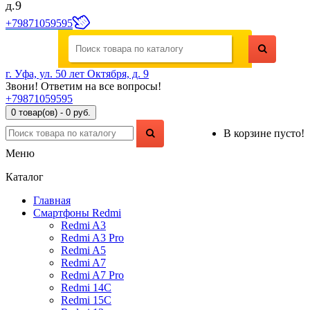
д.9
+79871059595
г. Уфа, ул. 50 лет Октября, д. 9
Звони! Ответим на все вопросы!
+79871059595
0 товар(ов) - 0 руб.
В корзине пусто!
Меню
Каталог
Главная
Смартфоны Redmi
Redmi A3
Redmi A3 Pro
Redmi A5
Redmi A7
Redmi A7 Pro
Redmi 14C
Redmi 15C