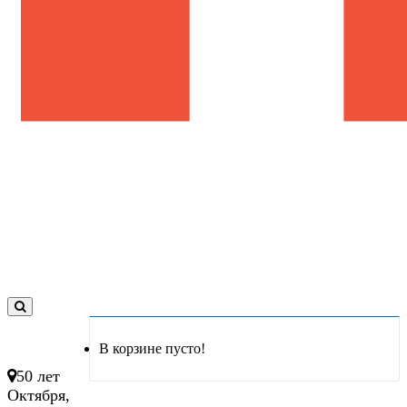
0
товар(ов)
В корзине пусто!
- 0 руб.
50 лет
Октября,