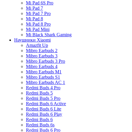
Mi Pad 6S Pro
Mi Pad 7
Mi Pad 7 Pro
Mi Pad 8
Mi Pad 8 Pro
Mi Pad Mini
Mi Black Shark Gaming
Наушники Xiaomi
Amazfit Up
Mibro Earbuds 2
Mibro Earbuds 3
Mibro Earbuds 3 Pro
Mibro Earbuds 4
Mibro Earbuds M1
Mibro Earbuds S1
Mibro Earbuds AC 1
Redmi Buds 4 Pro
Redmi Buds 5
Redmi Buds 5 Pro
Redmi Buds 6 Active
Redmi Buds 6 Lite
Redmi Buds 6 Play
Redmi Buds 6
Redmi Buds 6s
Redmi Buds 6 Pro