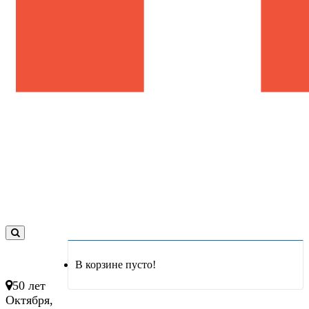
0
товар(ов)
В корзине пусто!
- 0 руб.
50 лет
Октября,