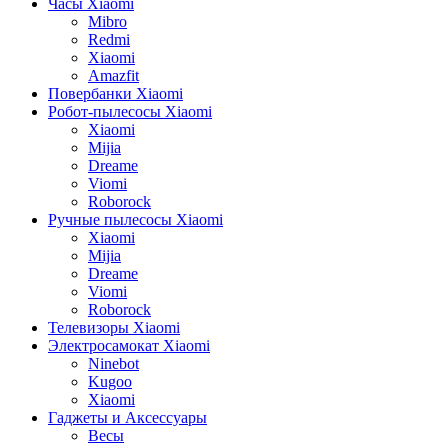
Часы Xiaomi
Mibro
Redmi
Xiaomi
Amazfit
Повербанки Xiaomi
Робот-пылесосы Xiaomi
Xiaomi
Mijia
Dreame
Viomi
Roborock
Ручные пылесосы Xiaomi
Xiaomi
Mijia
Dreame
Viomi
Roborock
Телевизоры Xiaomi
Электросамокат Xiaomi
Ninebot
Kugoo
Xiaomi
Гаджеты и Аксессуары
Весы