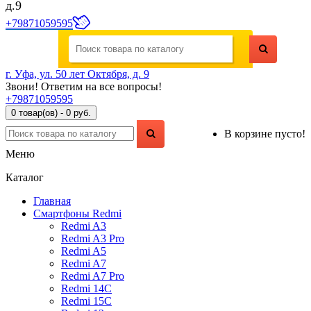
д.9
+79871059595
г. Уфа, ул. 50 лет Октября, д. 9
Звони! Ответим на все вопросы!
+79871059595
0 товар(ов) - 0 руб.
В корзине пусто!
Меню
Каталог
Главная
Смартфоны Redmi
Redmi A3
Redmi A3 Pro
Redmi A5
Redmi A7
Redmi A7 Pro
Redmi 14C
Redmi 15C