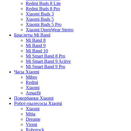
Redmi Buds 8 Lite
Redmi Buds 8 Pro
Xiaomi Buds 3
Xiaomi Buds 5
Xiaomi Buds 5 Pro
Xiaomi OpenWear Stereo
Браслеты Mi Band
Mi Band 8
Mi Band 9
Mi Band 10
Mi Smart Band 8 Pro
Mi Smart Band 9 Active
Mi Smart Band 9 Pro
Часы Xiaomi
Mibro
Redmi
Xiaomi
Amazfit
Повербанки Xiaomi
Робот-пылесосы Xiaomi
Xiaomi
Mijia
Dreame
Viomi
Roborock