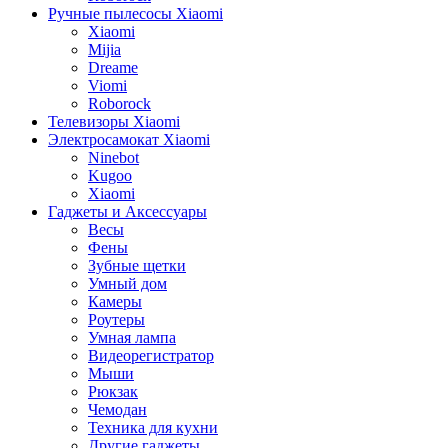
Ручные пылесосы Xiaomi
Xiaomi
Mijia
Dreame
Viomi
Roborock
Телевизоры Xiaomi
Электросамокат Xiaomi
Ninebot
Kugoo
Xiaomi
Гаджеты и Аксессуары
Весы
Фены
Зубные щетки
Умный дом
Камеры
Роутеры
Умная лампа
Видеорегистратор
Мыши
Рюкзак
Чемодан
Техника для кухни
Другие гаджеты