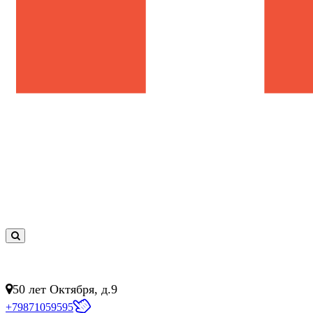
0
товар(ов)
- 0 руб.
50 лет Октября, д.9
+79871059595