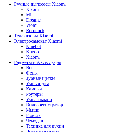
Ручные пылесосы Xiaomi
Xiaomi
Mijia
Dreame
Viomi
Roborock
Телевизоры Xiaomi
Электросамокат Xiaomi
Ninebot
Kugoo
Xiaomi
Гаджеты и Аксессуары
Весы
Фены
Зубные щетки
Умный дом
Камеры
Роутеры
Умная лампа
Видеорегистратор
Мыши
Рюкзак
Чемодан
Техника для кухни
Другие гаджеты