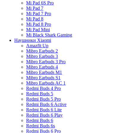
Mi Pad 6S Pro
Mi Pad 7
Mi Pad 7 Pro
Mi Pad 8
Mi Pad 8 Pro
Mi Pad Mini
Mi Black Shark Gaming
Наушники Xiaomi
Amazfit Up
Mibro Earbuds 2
Mibro Earbuds 3
Mibro Earbuds 3 Pro
Mibro Earbuds 4
Mibro Earbuds M1
Mibro Earbuds S1
Mibro Earbuds AC 1
Redmi Buds 4 Pro
Redmi Buds 5
Redmi Buds 5 Pro
Redmi Buds 6 Active
Redmi Buds 6 Lite
Redmi Buds 6 Play
Redmi Buds 6
Redmi Buds 6s
Redmi Buds 6 Pro