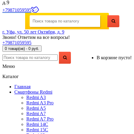
д.9
+79871059595
г. Уфа, ул. 50 лет Октября, д. 9
Звони! Ответим на все вопросы!
+79871059595
0 товар(ов) - 0 руб.
В корзине пусто!
Меню
Каталог
Главная
Смартфоны Redmi
Redmi A3
Redmi A3 Pro
Redmi A5
Redmi A7
Redmi A7 Pro
Redmi 14C
Redmi 15C