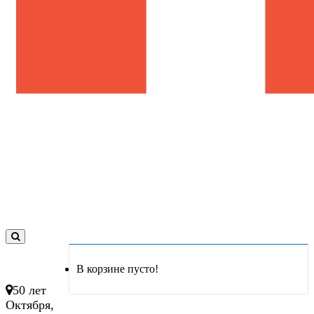
0
товар(ов)
В корзине пусто!
- 0 руб.
50 лет
Октября,