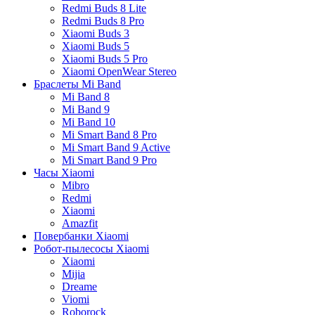
Redmi Buds 8 Lite
Redmi Buds 8 Pro
Xiaomi Buds 3
Xiaomi Buds 5
Xiaomi Buds 5 Pro
Xiaomi OpenWear Stereo
Браслеты Mi Band
Mi Band 8
Mi Band 9
Mi Band 10
Mi Smart Band 8 Pro
Mi Smart Band 9 Active
Mi Smart Band 9 Pro
Часы Xiaomi
Mibro
Redmi
Xiaomi
Amazfit
Повербанки Xiaomi
Робот-пылесосы Xiaomi
Xiaomi
Mijia
Dreame
Viomi
Roborock