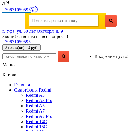
д.9
+79871059595
г. Уфа, ул. 50 лет Октября, д. 9
Звони! Ответим на все вопросы!
+79871059595
0 товар(ов) - 0 руб.
В корзине пусто!
Меню
Каталог
Главная
Смартфоны Redmi
Redmi A3
Redmi A3 Pro
Redmi A5
Redmi A7
Redmi A7 Pro
Redmi 14C
Redmi 15C