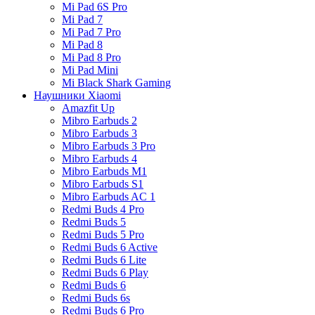
Mi Pad 6S Pro
Mi Pad 7
Mi Pad 7 Pro
Mi Pad 8
Mi Pad 8 Pro
Mi Pad Mini
Mi Black Shark Gaming
Наушники Xiaomi
Amazfit Up
Mibro Earbuds 2
Mibro Earbuds 3
Mibro Earbuds 3 Pro
Mibro Earbuds 4
Mibro Earbuds M1
Mibro Earbuds S1
Mibro Earbuds AC 1
Redmi Buds 4 Pro
Redmi Buds 5
Redmi Buds 5 Pro
Redmi Buds 6 Active
Redmi Buds 6 Lite
Redmi Buds 6 Play
Redmi Buds 6
Redmi Buds 6s
Redmi Buds 6 Pro