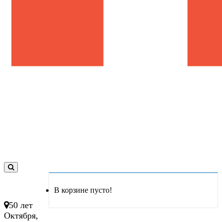
0
товар(ов)
В корзине пусто!
- 0 руб.
50 лет
Октября,