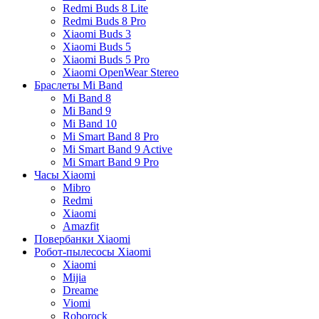
Redmi Buds 8 Lite
Redmi Buds 8 Pro
Xiaomi Buds 3
Xiaomi Buds 5
Xiaomi Buds 5 Pro
Xiaomi OpenWear Stereo
Браслеты Mi Band
Mi Band 8
Mi Band 9
Mi Band 10
Mi Smart Band 8 Pro
Mi Smart Band 9 Active
Mi Smart Band 9 Pro
Часы Xiaomi
Mibro
Redmi
Xiaomi
Amazfit
Повербанки Xiaomi
Робот-пылесосы Xiaomi
Xiaomi
Mijia
Dreame
Viomi
Roborock