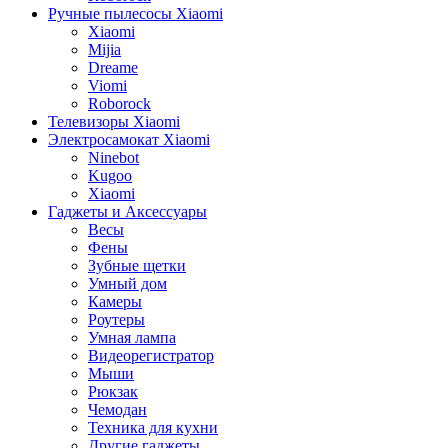
Ручные пылесосы Xiaomi
Xiaomi
Mijia
Dreame
Viomi
Roborock
Телевизоры Xiaomi
Электросамокат Xiaomi
Ninebot
Kugoo
Xiaomi
Гаджеты и Аксессуары
Весы
Фены
Зубные щетки
Умный дом
Камеры
Роутеры
Умная лампа
Видеорегистратор
Мыши
Рюкзак
Чемодан
Техника для кухни
Другие гаджеты