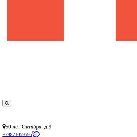
0
товар(ов)
- 0 руб.
50 лет Октября, д.9
+79871059595