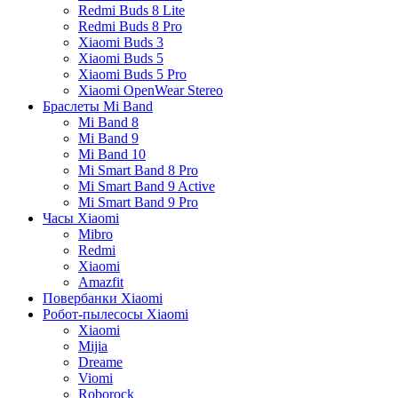
Redmi Buds 8 Lite
Redmi Buds 8 Pro
Xiaomi Buds 3
Xiaomi Buds 5
Xiaomi Buds 5 Pro
Xiaomi OpenWear Stereo
Браслеты Mi Band
Mi Band 8
Mi Band 9
Mi Band 10
Mi Smart Band 8 Pro
Mi Smart Band 9 Active
Mi Smart Band 9 Pro
Часы Xiaomi
Mibro
Redmi
Xiaomi
Amazfit
Повербанки Xiaomi
Робот-пылесосы Xiaomi
Xiaomi
Mijia
Dreame
Viomi
Roborock