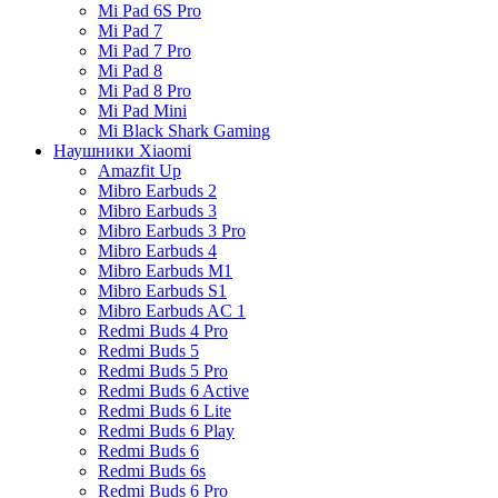
Mi Pad 6S Pro
Mi Pad 7
Mi Pad 7 Pro
Mi Pad 8
Mi Pad 8 Pro
Mi Pad Mini
Mi Black Shark Gaming
Наушники Xiaomi
Amazfit Up
Mibro Earbuds 2
Mibro Earbuds 3
Mibro Earbuds 3 Pro
Mibro Earbuds 4
Mibro Earbuds M1
Mibro Earbuds S1
Mibro Earbuds AC 1
Redmi Buds 4 Pro
Redmi Buds 5
Redmi Buds 5 Pro
Redmi Buds 6 Active
Redmi Buds 6 Lite
Redmi Buds 6 Play
Redmi Buds 6
Redmi Buds 6s
Redmi Buds 6 Pro