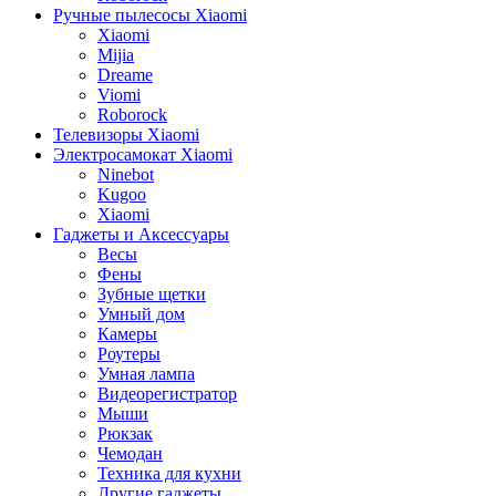
Ручные пылесосы Xiaomi
Xiaomi
Mijia
Dreame
Viomi
Roborock
Телевизоры Xiaomi
Электросамокат Xiaomi
Ninebot
Kugoo
Xiaomi
Гаджеты и Аксессуары
Весы
Фены
Зубные щетки
Умный дом
Камеры
Роутеры
Умная лампа
Видеорегистратор
Мыши
Рюкзак
Чемодан
Техника для кухни
Другие гаджеты