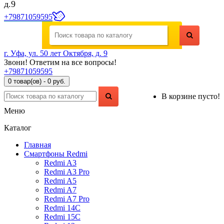
д.9
+79871059595
г. Уфа, ул. 50 лет Октября, д. 9
Звони! Ответим на все вопросы!
+79871059595
0 товар(ов) - 0 руб.
В корзине пусто!
Меню
Каталог
Главная
Смартфоны Redmi
Redmi A3
Redmi A3 Pro
Redmi A5
Redmi A7
Redmi A7 Pro
Redmi 14C
Redmi 15C