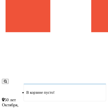
0
товар(ов)
В корзине пусто!
- 0 руб.
50 лет
Октября,