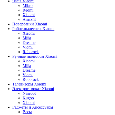
Часы Xiaomi
Mibro
Redmi
Xiaomi
Amazfit
Повербанки Xiaomi
Робот-пылесосы Xiaomi
Xiaomi
Mijia
Dreame
Viomi
Roborock
Ручные пылесосы Xiaomi
Xiaomi
Mijia
Dreame
Viomi
Roborock
Телевизоры Xiaomi
Электросамокат Xiaomi
Ninebot
Kugoo
Xiaomi
Гаджеты и Аксессуары
Весы