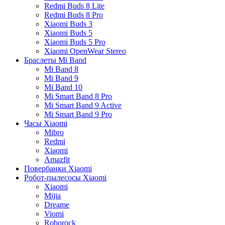
Redmi Buds 8 Lite
Redmi Buds 8 Pro
Xiaomi Buds 3
Xiaomi Buds 5
Xiaomi Buds 5 Pro
Xiaomi OpenWear Stereo
Браслеты Mi Band
Mi Band 8
Mi Band 9
Mi Band 10
Mi Smart Band 8 Pro
Mi Smart Band 9 Active
Mi Smart Band 9 Pro
Часы Xiaomi
Mibro
Redmi
Xiaomi
Amazfit
Повербанки Xiaomi
Робот-пылесосы Xiaomi
Xiaomi
Mijia
Dreame
Viomi
Roborock