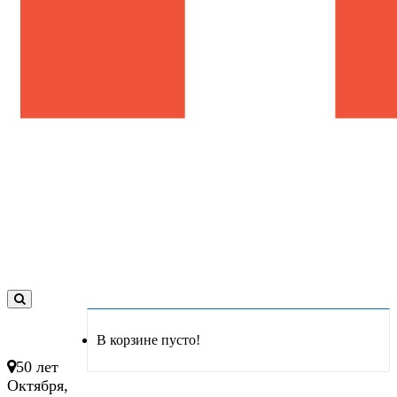
0
товар(ов)
В корзине пусто!
- 0 руб.
50 лет
Октября,