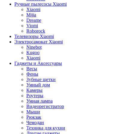
Ручные пылесосы Xiaomi
Xiaomi
Mijia
Dreame
Viomi
Roborock
Телевизоры Xiaomi
Электросамокат Xiaomi
Ninebot
Kugoo
Xiaomi
Гаджеты и Аксессуары
Весы
Фены
Зубные щетки
Умный дом
Камеры
Роутеры
Умная лампа
Видеорегистратор
Мыши
Рюкзак
Чемодан
Техника для кухни
Другие гаджеты