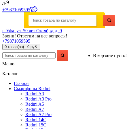
д.9
+79871059595
г. Уфа, ул. 50 лет Октября, д. 9
Звони! Ответим на все вопросы!
+79871059595
0 товар(ов) - 0 руб.
В корзине пусто!
Меню
Каталог
Главная
Смартфоны Redmi
Redmi A3
Redmi A3 Pro
Redmi A5
Redmi A7
Redmi A7 Pro
Redmi 14C
Redmi 15C