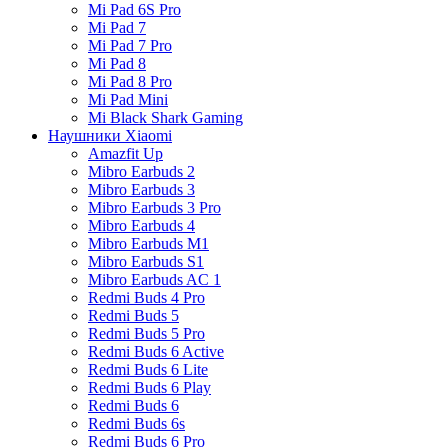
Mi Pad 6S Pro
Mi Pad 7
Mi Pad 7 Pro
Mi Pad 8
Mi Pad 8 Pro
Mi Pad Mini
Mi Black Shark Gaming
Наушники Xiaomi
Amazfit Up
Mibro Earbuds 2
Mibro Earbuds 3
Mibro Earbuds 3 Pro
Mibro Earbuds 4
Mibro Earbuds M1
Mibro Earbuds S1
Mibro Earbuds AC 1
Redmi Buds 4 Pro
Redmi Buds 5
Redmi Buds 5 Pro
Redmi Buds 6 Active
Redmi Buds 6 Lite
Redmi Buds 6 Play
Redmi Buds 6
Redmi Buds 6s
Redmi Buds 6 Pro