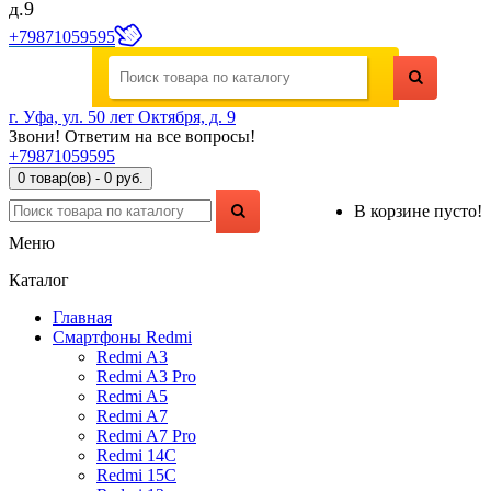
д.9
+79871059595
г. Уфа, ул. 50 лет Октября, д. 9
Звони! Ответим на все вопросы!
+79871059595
0 товар(ов) - 0 руб.
В корзине пусто!
Меню
Каталог
Главная
Смартфоны Redmi
Redmi A3
Redmi A3 Pro
Redmi A5
Redmi A7
Redmi A7 Pro
Redmi 14C
Redmi 15C