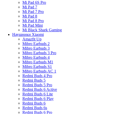
Mi Pad 6S Pro
Mi Pad 7
Mi Pad 7 Pro
Mi Pad 8
Mi Pad 8 Pro
Mi Pad Mini
Mi Black Shark Gaming
Наушники Xiaomi
Amazfit Up
Mibro Earbuds 2
Mibro Earbuds 3
Mibro Earbuds 3 Pro
Mibro Earbuds 4
Mibro Earbuds M1
Mibro Earbuds S1
Mibro Earbuds AC 1
Redmi Buds 4 Pro
Redmi Buds 5
Redmi Buds 5 Pro
Redmi Buds 6 Active
Redmi Buds 6 Lite
Redmi Buds 6 Play
Redmi Buds 6
Redmi Buds 6s
Redmi Buds 6 Pro