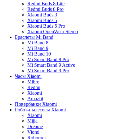
Redmi Buds 8 Lite
Redmi Buds 8 Pro
Xiaomi Buds 3
Xiaomi Buds 5
Xiaomi Buds 5 Pro
Xiaomi OpenWear Stereo
Браслеты Mi Band
Mi Band 8
Mi Band 9
Mi Band 10
Mi Smart Band 8 Pro
Mi Smart Band 9 Active
Mi Smart Band 9 Pro
Часы Xiaomi
Mibro
Redmi
Xiaomi
Amazfit
Повербанки Xiaomi
Робот-пылесосы Xiaomi
Xiaomi
Mijia
Dreame
Viomi
Roborock