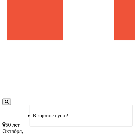
0
товар(ов)
В корзине пусто!
- 0 руб.
50 лет
Октября,