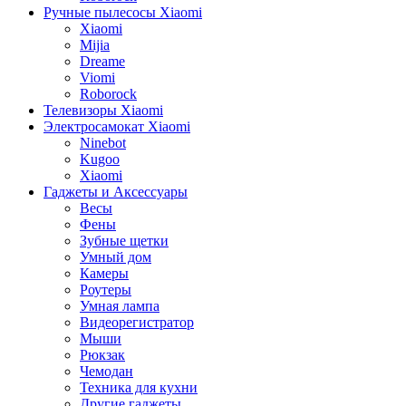
Ручные пылесосы Xiaomi
Xiaomi
Mijia
Dreame
Viomi
Roborock
Телевизоры Xiaomi
Электросамокат Xiaomi
Ninebot
Kugoo
Xiaomi
Гаджеты и Аксессуары
Весы
Фены
Зубные щетки
Умный дом
Камеры
Роутеры
Умная лампа
Видеорегистратор
Мыши
Рюкзак
Чемодан
Техника для кухни
Другие гаджеты