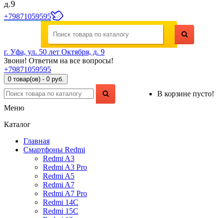
д.9
+79871059595
г. Уфа, ул. 50 лет Октября, д. 9
Звони! Ответим на все вопросы!
+79871059595
0 товар(ов) - 0 руб.
В корзине пусто!
Меню
Каталог
Главная
Смартфоны Redmi
Redmi A3
Redmi A3 Pro
Redmi A5
Redmi A7
Redmi A7 Pro
Redmi 14C
Redmi 15C