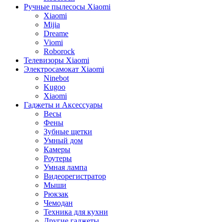
Ручные пылесосы Xiaomi
Xiaomi
Mijia
Dreame
Viomi
Roborock
Телевизоры Xiaomi
Электросамокат Xiaomi
Ninebot
Kugoo
Xiaomi
Гаджеты и Аксессуары
Весы
Фены
Зубные щетки
Умный дом
Камеры
Роутеры
Умная лампа
Видеорегистратор
Мыши
Рюкзак
Чемодан
Техника для кухни
Другие гаджеты