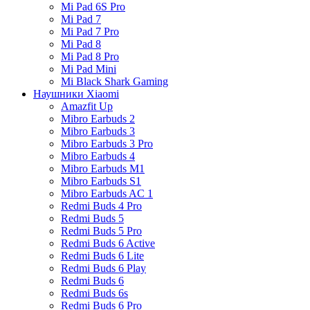
Mi Pad 6S Pro
Mi Pad 7
Mi Pad 7 Pro
Mi Pad 8
Mi Pad 8 Pro
Mi Pad Mini
Mi Black Shark Gaming
Наушники Xiaomi
Amazfit Up
Mibro Earbuds 2
Mibro Earbuds 3
Mibro Earbuds 3 Pro
Mibro Earbuds 4
Mibro Earbuds M1
Mibro Earbuds S1
Mibro Earbuds AC 1
Redmi Buds 4 Pro
Redmi Buds 5
Redmi Buds 5 Pro
Redmi Buds 6 Active
Redmi Buds 6 Lite
Redmi Buds 6 Play
Redmi Buds 6
Redmi Buds 6s
Redmi Buds 6 Pro