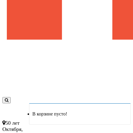
0
товар(ов)
В корзине пусто!
- 0 руб.
50 лет
Октября,