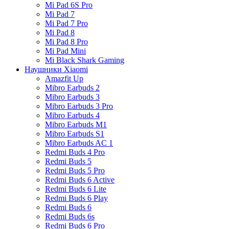
Mi Pad 6S Pro
Mi Pad 7
Mi Pad 7 Pro
Mi Pad 8
Mi Pad 8 Pro
Mi Pad Mini
Mi Black Shark Gaming
Наушники Xiaomi
Amazfit Up
Mibro Earbuds 2
Mibro Earbuds 3
Mibro Earbuds 3 Pro
Mibro Earbuds 4
Mibro Earbuds M1
Mibro Earbuds S1
Mibro Earbuds AC 1
Redmi Buds 4 Pro
Redmi Buds 5
Redmi Buds 5 Pro
Redmi Buds 6 Active
Redmi Buds 6 Lite
Redmi Buds 6 Play
Redmi Buds 6
Redmi Buds 6s
Redmi Buds 6 Pro