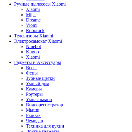
Ручные пылесосы Xiaomi
Xiaomi
Mijia
Dreame
Viomi
Roborock
Телевизоры Xiaomi
Электросамокат Xiaomi
Ninebot
Kugoo
Xiaomi
Гаджеты и Аксессуары
Весы
Фены
Зубные щетки
Умный дом
Камеры
Роутеры
Умная лампа
Видеорегистратор
Мыши
Рюкзак
Чемодан
Техника для кухни
Другие гаджеты