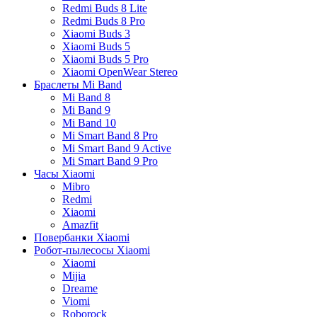
Redmi Buds 8 Lite
Redmi Buds 8 Pro
Xiaomi Buds 3
Xiaomi Buds 5
Xiaomi Buds 5 Pro
Xiaomi OpenWear Stereo
Браслеты Mi Band
Mi Band 8
Mi Band 9
Mi Band 10
Mi Smart Band 8 Pro
Mi Smart Band 9 Active
Mi Smart Band 9 Pro
Часы Xiaomi
Mibro
Redmi
Xiaomi
Amazfit
Повербанки Xiaomi
Робот-пылесосы Xiaomi
Xiaomi
Mijia
Dreame
Viomi
Roborock