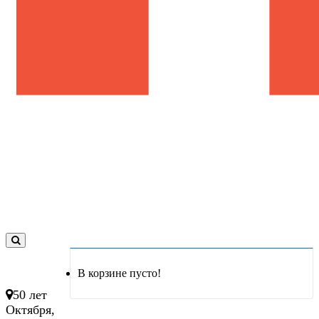
0
товар(ов)
В корзине пусто!
- 0 руб.
50 лет
Октября,