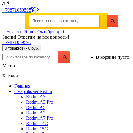
д.9
+79871059595
г. Уфа, ул. 50 лет Октября, д. 9
Звони! Ответим на все вопросы!
+79871059595
0 товар(ов) - 0 руб.
В корзине пусто!
Меню
Каталог
Главная
Смартфоны Redmi
Redmi A3
Redmi A3 Pro
Redmi A5
Redmi A7
Redmi A7 Pro
Redmi 14C
Redmi 15C