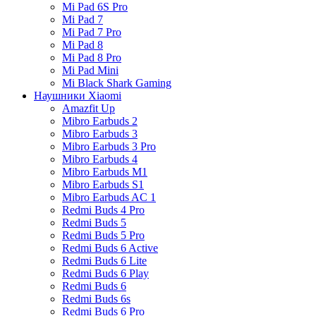
Mi Pad 6S Pro
Mi Pad 7
Mi Pad 7 Pro
Mi Pad 8
Mi Pad 8 Pro
Mi Pad Mini
Mi Black Shark Gaming
Наушники Xiaomi
Amazfit Up
Mibro Earbuds 2
Mibro Earbuds 3
Mibro Earbuds 3 Pro
Mibro Earbuds 4
Mibro Earbuds M1
Mibro Earbuds S1
Mibro Earbuds AC 1
Redmi Buds 4 Pro
Redmi Buds 5
Redmi Buds 5 Pro
Redmi Buds 6 Active
Redmi Buds 6 Lite
Redmi Buds 6 Play
Redmi Buds 6
Redmi Buds 6s
Redmi Buds 6 Pro