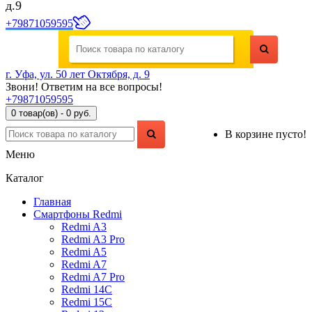
д.9
+79871059595
г. Уфа, ул. 50 лет Октября, д. 9
Звони! Ответим на все вопросы!
+79871059595
0 товар(ов) - 0 руб.
В корзине пусто!
Меню
Каталог
Главная
Смартфоны Redmi
Redmi A3
Redmi A3 Pro
Redmi A5
Redmi A7
Redmi A7 Pro
Redmi 14C
Redmi 15C