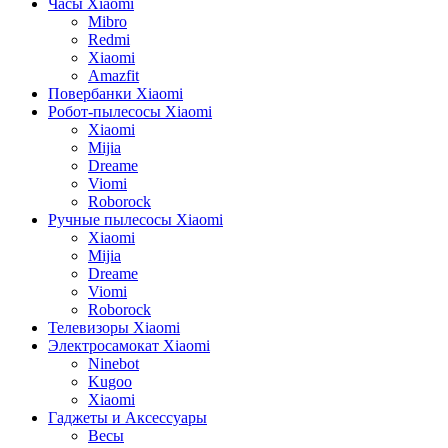
Часы Xiaomi
Mibro
Redmi
Xiaomi
Amazfit
Повербанки Xiaomi
Робот-пылесосы Xiaomi
Xiaomi
Mijia
Dreame
Viomi
Roborock
Ручные пылесосы Xiaomi
Xiaomi
Mijia
Dreame
Viomi
Roborock
Телевизоры Xiaomi
Электросамокат Xiaomi
Ninebot
Kugoo
Xiaomi
Гаджеты и Аксессуары
Весы