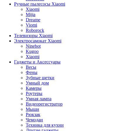
Ручные пылесосы Xiaomi
Xiaomi
Mijia
Dreame
Viomi
Roborock
Телевизоры Xiaomi
Электросамокат Xiaomi
Ninebot
Kugoo
Xiaomi
Гаджеты и Аксессуары
Весы
Фены
Зубные щетки
Умный дом
Камеры
Роутеры
Умная лампа
Видеорегистратор
Мыши
Рюкзак
Чемодан
Техника для кухни
Другие гаджеты