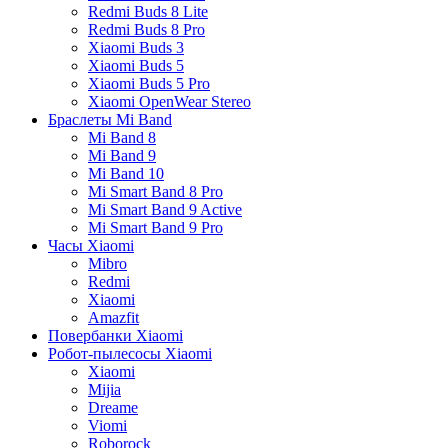
Redmi Buds 8 Lite
Redmi Buds 8 Pro
Xiaomi Buds 3
Xiaomi Buds 5
Xiaomi Buds 5 Pro
Xiaomi OpenWear Stereo
Браслеты Mi Band
Mi Band 8
Mi Band 9
Mi Band 10
Mi Smart Band 8 Pro
Mi Smart Band 9 Active
Mi Smart Band 9 Pro
Часы Xiaomi
Mibro
Redmi
Xiaomi
Amazfit
Повербанки Xiaomi
Робот-пылесосы Xiaomi
Xiaomi
Mijia
Dreame
Viomi
Roborock