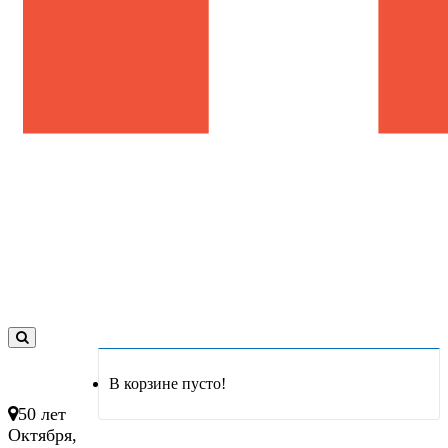
0
товар(ов)
В корзине пусто!
- 0 руб.
50 лет
Октября,