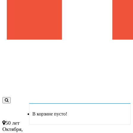
0
товар(ов)
В корзине пусто!
- 0 руб.
50 лет
Октября,