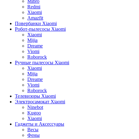
Mibro
Redmi
Xiaomi
Amazfit
Повербанки Xiaomi
Робот-пылесосы Xiaomi
Xiaomi
Mijia
Dreame
Viomi
Roborock
Ручные пылесосы Xiaomi
Xiaomi
Mijia
Dreame
Viomi
Roborock
Телевизоры Xiaomi
Электросамокат Xiaomi
Ninebot
Kugoo
Xiaomi
Гаджеты и Аксессуары
Весы
Фены