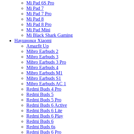
Mi Pad 6S Pro
Mi Pad 7
Mi Pad 7 Pro
Mi Pad 8
Mi Pad 8 Pro
Mi Pad Mini
Mi Black Shark Gaming
Наушники Xiaomi
Amazfit Up
Mibro Earbuds 2
Mibro Earbuds 3
Mibro Earbuds 3 Pro
Mibro Earbuds 4
Mibro Earbuds M1
Mibro Earbuds S1
Mibro Earbuds AC 1
Redmi Buds 4 Pro
Redmi Buds 5
Redmi Buds 5 Pro
Redmi Buds 6 Active
Redmi Buds 6 Lite
Redmi Buds 6 Play
Redmi Buds 6
Redmi Buds 6s
Redmi Buds 6 Pro