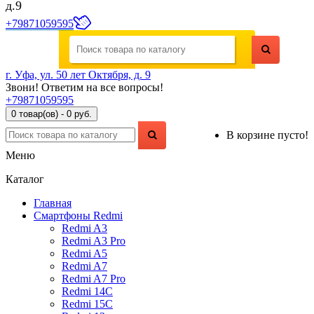
д.9
+79871059595
г. Уфа, ул. 50 лет Октября, д. 9
Звони! Ответим на все вопросы!
+79871059595
0 товар(ов) - 0 руб.
В корзине пусто!
Меню
Каталог
Главная
Смартфоны Redmi
Redmi A3
Redmi A3 Pro
Redmi A5
Redmi A7
Redmi A7 Pro
Redmi 14C
Redmi 15C