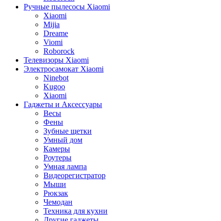
Ручные пылесосы Xiaomi
Xiaomi
Mijia
Dreame
Viomi
Roborock
Телевизоры Xiaomi
Электросамокат Xiaomi
Ninebot
Kugoo
Xiaomi
Гаджеты и Аксессуары
Весы
Фены
Зубные щетки
Умный дом
Камеры
Роутеры
Умная лампа
Видеорегистратор
Мыши
Рюкзак
Чемодан
Техника для кухни
Другие гаджеты