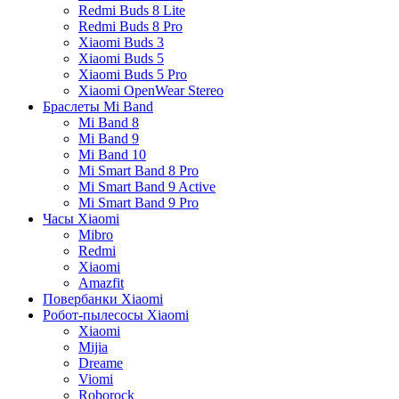
Redmi Buds 8 Lite
Redmi Buds 8 Pro
Xiaomi Buds 3
Xiaomi Buds 5
Xiaomi Buds 5 Pro
Xiaomi OpenWear Stereo
Браслеты Mi Band
Mi Band 8
Mi Band 9
Mi Band 10
Mi Smart Band 8 Pro
Mi Smart Band 9 Active
Mi Smart Band 9 Pro
Часы Xiaomi
Mibro
Redmi
Xiaomi
Amazfit
Повербанки Xiaomi
Робот-пылесосы Xiaomi
Xiaomi
Mijia
Dreame
Viomi
Roborock