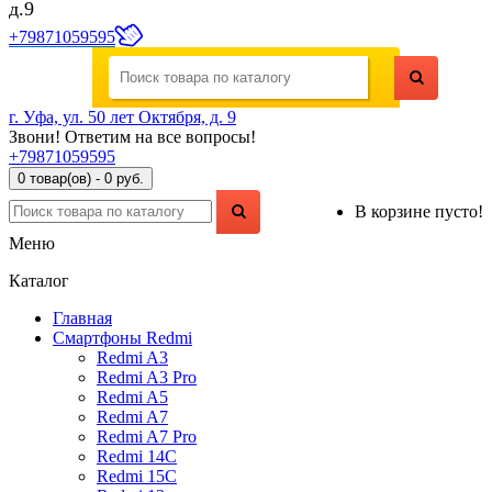
д.9
+79871059595
г. Уфа, ул. 50 лет Октября, д. 9
Звони! Ответим на все вопросы!
+79871059595
0 товар(ов) - 0 руб.
В корзине пусто!
Меню
Каталог
Главная
Смартфоны Redmi
Redmi A3
Redmi A3 Pro
Redmi A5
Redmi A7
Redmi A7 Pro
Redmi 14C
Redmi 15C