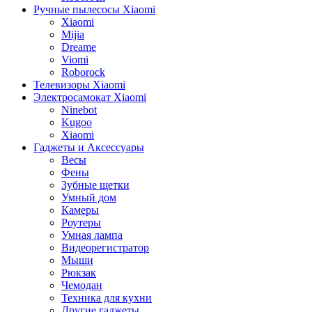
Ручные пылесосы Xiaomi
Xiaomi
Mijia
Dreame
Viomi
Roborock
Телевизоры Xiaomi
Электросамокат Xiaomi
Ninebot
Kugoo
Xiaomi
Гаджеты и Аксессуары
Весы
Фены
Зубные щетки
Умный дом
Камеры
Роутеры
Умная лампа
Видеорегистратор
Мыши
Рюкзак
Чемодан
Техника для кухни
Другие гаджеты