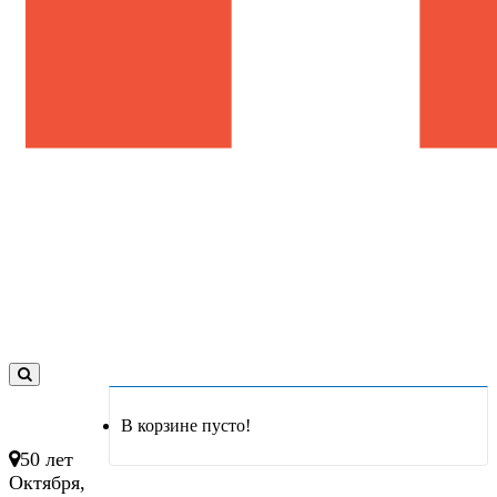
0
товар(ов)
В корзине пусто!
- 0 руб.
50 лет
Октября,