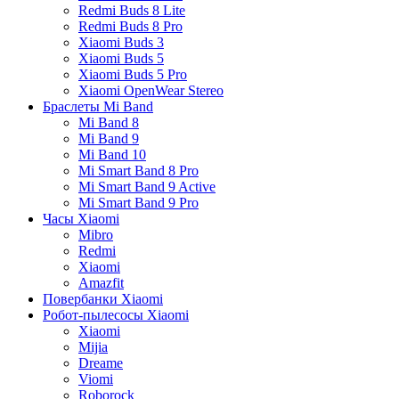
Redmi Buds 8 Lite
Redmi Buds 8 Pro
Xiaomi Buds 3
Xiaomi Buds 5
Xiaomi Buds 5 Pro
Xiaomi OpenWear Stereo
Браслеты Mi Band
Mi Band 8
Mi Band 9
Mi Band 10
Mi Smart Band 8 Pro
Mi Smart Band 9 Active
Mi Smart Band 9 Pro
Часы Xiaomi
Mibro
Redmi
Xiaomi
Amazfit
Повербанки Xiaomi
Робот-пылесосы Xiaomi
Xiaomi
Mijia
Dreame
Viomi
Roborock