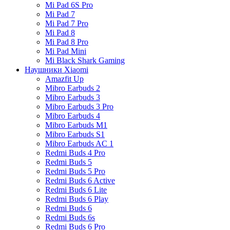
Mi Pad 6S Pro
Mi Pad 7
Mi Pad 7 Pro
Mi Pad 8
Mi Pad 8 Pro
Mi Pad Mini
Mi Black Shark Gaming
Наушники Xiaomi
Amazfit Up
Mibro Earbuds 2
Mibro Earbuds 3
Mibro Earbuds 3 Pro
Mibro Earbuds 4
Mibro Earbuds M1
Mibro Earbuds S1
Mibro Earbuds AC 1
Redmi Buds 4 Pro
Redmi Buds 5
Redmi Buds 5 Pro
Redmi Buds 6 Active
Redmi Buds 6 Lite
Redmi Buds 6 Play
Redmi Buds 6
Redmi Buds 6s
Redmi Buds 6 Pro