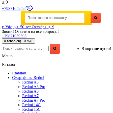
д.9
+79871059595
г. Уфа, ул. 50 лет Октября, д. 9
Звони! Ответим на все вопросы!
+79871059595
0 товар(ов) - 0 руб.
В корзине пусто!
Меню
Каталог
Главная
Смартфоны Redmi
Redmi A3
Redmi A3 Pro
Redmi A5
Redmi A7
Redmi A7 Pro
Redmi 14C
Redmi 15C