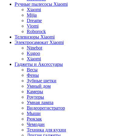
Ручные пылесосы Xiaomi
Xiaomi
Mijia
Dreame
Viomi
Roborock
Телевизоры Xiaomi
Электросамокат Xiaomi
Ninebot
Kugoo
Xiaomi
Гаджеты и Аксессуары
Весы
Фены
Зубные щетки
Умный дом
Камеры
Роутеры
Умная лампа
Видеорегистратор
Мыши
Рюкзак
Чемодан
Техника для кухни
Другие гаджеты