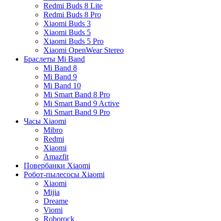
Redmi Buds 8 Lite
Redmi Buds 8 Pro
Xiaomi Buds 3
Xiaomi Buds 5
Xiaomi Buds 5 Pro
Xiaomi OpenWear Stereo
Браслеты Mi Band
Mi Band 8
Mi Band 9
Mi Band 10
Mi Smart Band 8 Pro
Mi Smart Band 9 Active
Mi Smart Band 9 Pro
Часы Xiaomi
Mibro
Redmi
Xiaomi
Amazfit
Повербанки Xiaomi
Робот-пылесосы Xiaomi
Xiaomi
Mijia
Dreame
Viomi
Roborock