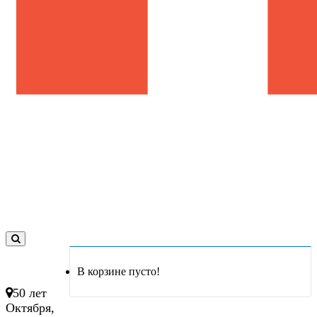
0
товар(ов)
В корзине пусто!
- 0 руб.
50 лет
Октября,