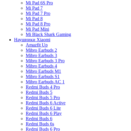
Mi Pad 6S Pro
Mi Pad 7
Mi Pad 7 Pro
Mi Pad 8
Mi Pad 8 Pro
Mi Pad Mini
Mi Black Shark Gaming
Наушники Xiaomi
Amazfit Up
Mibro Earbuds 2
Mibro Earbuds 3
Mibro Earbuds 3 Pro
Mibro Earbuds 4
Mibro Earbuds M1
Mibro Earbuds S1
Mibro Earbuds AC 1
Redmi Buds 4 Pro
Redmi Buds 5
Redmi Buds 5 Pro
Redmi Buds 6 Active
Redmi Buds 6 Lite
Redmi Buds 6 Play
Redmi Buds 6
Redmi Buds 6s
Redmi Buds 6 Pro