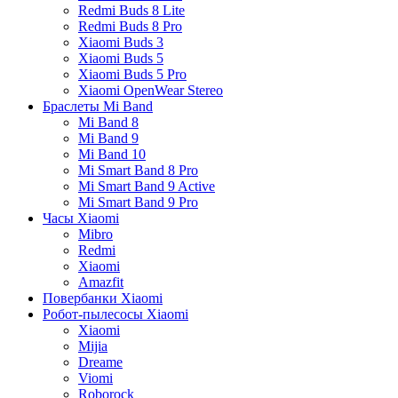
Redmi Buds 8 Lite
Redmi Buds 8 Pro
Xiaomi Buds 3
Xiaomi Buds 5
Xiaomi Buds 5 Pro
Xiaomi OpenWear Stereo
Браслеты Mi Band
Mi Band 8
Mi Band 9
Mi Band 10
Mi Smart Band 8 Pro
Mi Smart Band 9 Active
Mi Smart Band 9 Pro
Часы Xiaomi
Mibro
Redmi
Xiaomi
Amazfit
Повербанки Xiaomi
Робот-пылесосы Xiaomi
Xiaomi
Mijia
Dreame
Viomi
Roborock