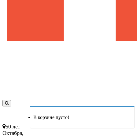
0
товар(ов)
В корзине пусто!
- 0 руб.
50 лет
Октября,