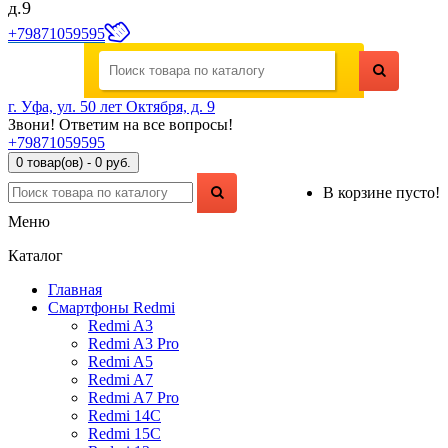
д.9
+79871059595
г. Уфа, ул. 50 лет Октября, д. 9
Звони! Ответим на все вопросы!
+79871059595
0 товар(ов) - 0 руб.
В корзине пусто!
Меню
Каталог
Главная
Смартфоны Redmi
Redmi A3
Redmi A3 Pro
Redmi A5
Redmi A7
Redmi A7 Pro
Redmi 14C
Redmi 15C