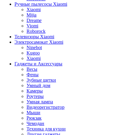
Ручные пылесосы Xiaomi
Xiaomi
Mijia
Dreame
Viomi
Roborock
Телевизоры Xiaomi
Электросамокат Xiaomi
Ninebot
Kugoo
Xiaomi
Гаджеты и Аксессуары
Весы
Фены
Зубные щетки
Умный дом
Камеры
Роутеры
Умная лампа
Видеорегистратор
Мыши
Рюкзак
Чемодан
Техника для кухни
Другие гаджеты