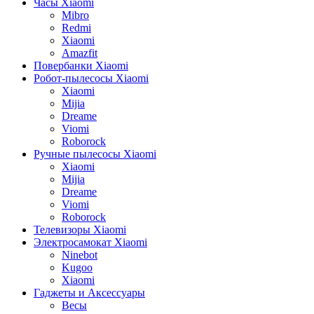
Часы Xiaomi
Mibro
Redmi
Xiaomi
Amazfit
Повербанки Xiaomi
Робот-пылесосы Xiaomi
Xiaomi
Mijia
Dreame
Viomi
Roborock
Ручные пылесосы Xiaomi
Xiaomi
Mijia
Dreame
Viomi
Roborock
Телевизоры Xiaomi
Электросамокат Xiaomi
Ninebot
Kugoo
Xiaomi
Гаджеты и Аксессуары
Весы