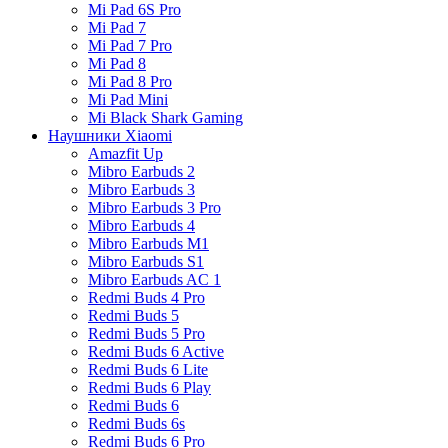
Mi Pad 6S Pro
Mi Pad 7
Mi Pad 7 Pro
Mi Pad 8
Mi Pad 8 Pro
Mi Pad Mini
Mi Black Shark Gaming
Наушники Xiaomi
Amazfit Up
Mibro Earbuds 2
Mibro Earbuds 3
Mibro Earbuds 3 Pro
Mibro Earbuds 4
Mibro Earbuds M1
Mibro Earbuds S1
Mibro Earbuds AC 1
Redmi Buds 4 Pro
Redmi Buds 5
Redmi Buds 5 Pro
Redmi Buds 6 Active
Redmi Buds 6 Lite
Redmi Buds 6 Play
Redmi Buds 6
Redmi Buds 6s
Redmi Buds 6 Pro