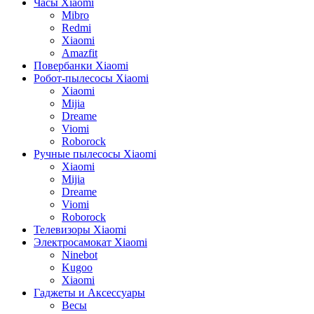
Часы Xiaomi
Mibro
Redmi
Xiaomi
Amazfit
Повербанки Xiaomi
Робот-пылесосы Xiaomi
Xiaomi
Mijia
Dreame
Viomi
Roborock
Ручные пылесосы Xiaomi
Xiaomi
Mijia
Dreame
Viomi
Roborock
Телевизоры Xiaomi
Электросамокат Xiaomi
Ninebot
Kugoo
Xiaomi
Гаджеты и Аксессуары
Весы