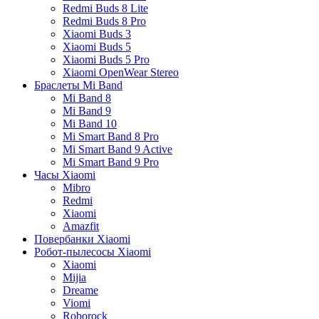
Redmi Buds 8 Lite
Redmi Buds 8 Pro
Xiaomi Buds 3
Xiaomi Buds 5
Xiaomi Buds 5 Pro
Xiaomi OpenWear Stereo
Браслеты Mi Band
Mi Band 8
Mi Band 9
Mi Band 10
Mi Smart Band 8 Pro
Mi Smart Band 9 Active
Mi Smart Band 9 Pro
Часы Xiaomi
Mibro
Redmi
Xiaomi
Amazfit
Повербанки Xiaomi
Робот-пылесосы Xiaomi
Xiaomi
Mijia
Dreame
Viomi
Roborock