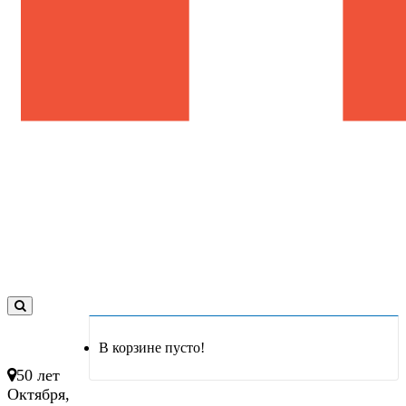
0
товар(ов)
В корзине пусто!
- 0 руб.
50 лет
Октября,