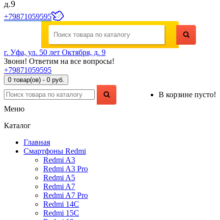
д.9
+79871059595
г. Уфа, ул. 50 лет Октября, д. 9
Звони! Ответим на все вопросы!
+79871059595
0 товар(ов) - 0 руб.
В корзине пусто!
Меню
Каталог
Главная
Смартфоны Redmi
Redmi A3
Redmi A3 Pro
Redmi A5
Redmi A7
Redmi A7 Pro
Redmi 14C
Redmi 15C