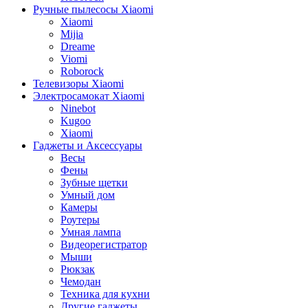
Ручные пылесосы Xiaomi
Xiaomi
Mijia
Dreame
Viomi
Roborock
Телевизоры Xiaomi
Электросамокат Xiaomi
Ninebot
Kugoo
Xiaomi
Гаджеты и Аксессуары
Весы
Фены
Зубные щетки
Умный дом
Камеры
Роутеры
Умная лампа
Видеорегистратор
Мыши
Рюкзак
Чемодан
Техника для кухни
Другие гаджеты