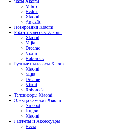
Часы Xiaomi
Mibro
Redmi
Xiaomi
Amazfit
Повербанки Xiaomi
Робот-пылесосы Xiaomi
Xiaomi
Mijia
Dreame
Viomi
Roborock
Ручные пылесосы Xiaomi
Xiaomi
Mijia
Dreame
Viomi
Roborock
Телевизоры Xiaomi
Электросамокат Xiaomi
Ninebot
Kugoo
Xiaomi
Гаджеты и Аксессуары
Весы