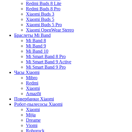
Redmi Buds 8 Lite
Redmi Buds 8 Pro
Xiaomi Buds 3
Xiaomi Buds 5
Xiaomi Buds 5 Pro
Xiaomi OpenWear Stereo
Браслеты Mi Band
Mi Band 8
Mi Band 9
Mi Band 10
Mi Smart Band 8 Pro
Mi Smart Band 9 Active
Mi Smart Band 9 Pro
Часы Xiaomi
Mibro
Redmi
Xiaomi
Amazfit
Повербанки Xiaomi
Робот-пылесосы Xiaomi
Xiaomi
Mijia
Dreame
Viomi
Roborock