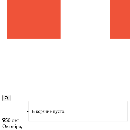
0
товар(ов)
В корзине пусто!
- 0 руб.
50 лет
Октября,