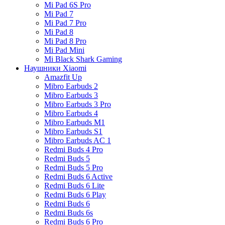
Mi Pad 6S Pro
Mi Pad 7
Mi Pad 7 Pro
Mi Pad 8
Mi Pad 8 Pro
Mi Pad Mini
Mi Black Shark Gaming
Наушники Xiaomi
Amazfit Up
Mibro Earbuds 2
Mibro Earbuds 3
Mibro Earbuds 3 Pro
Mibro Earbuds 4
Mibro Earbuds M1
Mibro Earbuds S1
Mibro Earbuds AC 1
Redmi Buds 4 Pro
Redmi Buds 5
Redmi Buds 5 Pro
Redmi Buds 6 Active
Redmi Buds 6 Lite
Redmi Buds 6 Play
Redmi Buds 6
Redmi Buds 6s
Redmi Buds 6 Pro