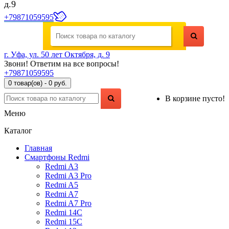
д.9
+79871059595
г. Уфа, ул. 50 лет Октября, д. 9
Звони! Ответим на все вопросы!
+79871059595
0 товар(ов) - 0 руб.
В корзине пусто!
Меню
Каталог
Главная
Смартфоны Redmi
Redmi A3
Redmi A3 Pro
Redmi A5
Redmi A7
Redmi A7 Pro
Redmi 14C
Redmi 15C