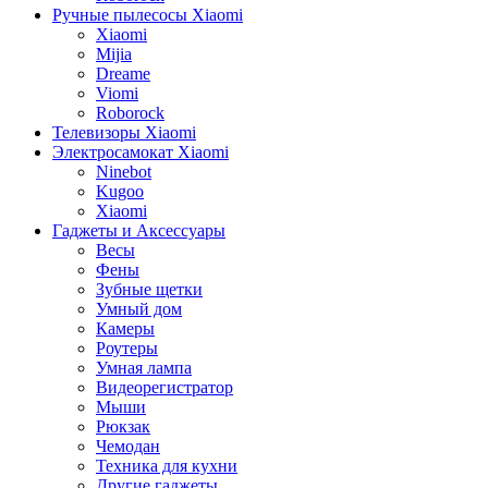
Ручные пылесосы Xiaomi
Xiaomi
Mijia
Dreame
Viomi
Roborock
Телевизоры Xiaomi
Электросамокат Xiaomi
Ninebot
Kugoo
Xiaomi
Гаджеты и Аксессуары
Весы
Фены
Зубные щетки
Умный дом
Камеры
Роутеры
Умная лампа
Видеорегистратор
Мыши
Рюкзак
Чемодан
Техника для кухни
Другие гаджеты