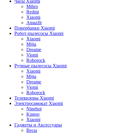
Часы Xiaomi
Mibro
Redmi
Xiaomi
Amazfit
Повербанки Xiaomi
Робот-пылесосы Xiaomi
Xiaomi
Mijia
Dreame
Viomi
Roborock
Ручные пылесосы Xiaomi
Xiaomi
Mijia
Dreame
Viomi
Roborock
Телевизоры Xiaomi
Электросамокат Xiaomi
Ninebot
Kugoo
Xiaomi
Гаджеты и Аксессуары
Весы