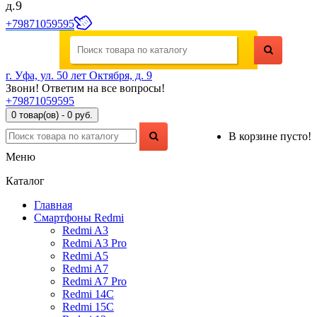
д.9
+79871059595
г. Уфа, ул. 50 лет Октября, д. 9
Звони! Ответим на все вопросы!
+79871059595
0 товар(ов) - 0 руб.
В корзине пусто!
Меню
Каталог
Главная
Смартфоны Redmi
Redmi A3
Redmi A3 Pro
Redmi A5
Redmi A7
Redmi A7 Pro
Redmi 14C
Redmi 15C