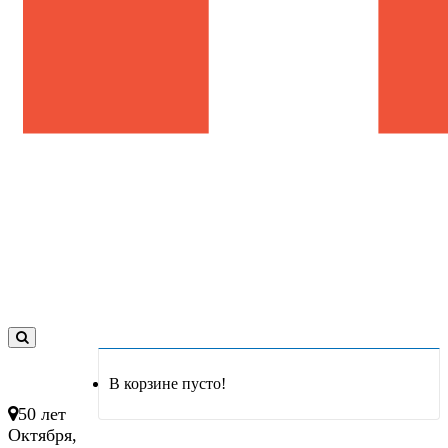
0
товар(ов)
В корзине пусто!
- 0 руб.
50 лет
Октября,