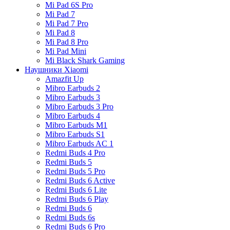
Mi Pad 6S Pro
Mi Pad 7
Mi Pad 7 Pro
Mi Pad 8
Mi Pad 8 Pro
Mi Pad Mini
Mi Black Shark Gaming
Наушники Xiaomi
Amazfit Up
Mibro Earbuds 2
Mibro Earbuds 3
Mibro Earbuds 3 Pro
Mibro Earbuds 4
Mibro Earbuds M1
Mibro Earbuds S1
Mibro Earbuds AC 1
Redmi Buds 4 Pro
Redmi Buds 5
Redmi Buds 5 Pro
Redmi Buds 6 Active
Redmi Buds 6 Lite
Redmi Buds 6 Play
Redmi Buds 6
Redmi Buds 6s
Redmi Buds 6 Pro