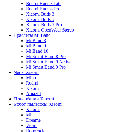
Redmi Buds 8 Lite
Redmi Buds 8 Pro
Xiaomi Buds 3
Xiaomi Buds 5
Xiaomi Buds 5 Pro
Xiaomi OpenWear Stereo
Браслеты Mi Band
Mi Band 8
Mi Band 9
Mi Band 10
Mi Smart Band 8 Pro
Mi Smart Band 9 Active
Mi Smart Band 9 Pro
Часы Xiaomi
Mibro
Redmi
Xiaomi
Amazfit
Повербанки Xiaomi
Робот-пылесосы Xiaomi
Xiaomi
Mijia
Dreame
Viomi
Roborock