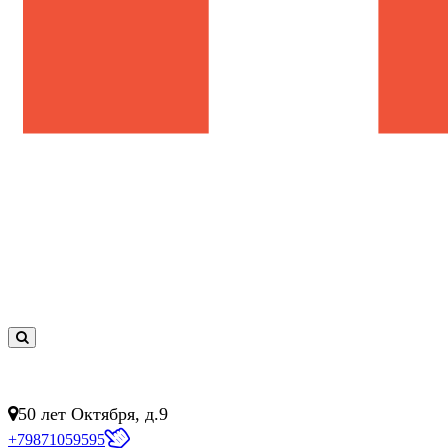
0
товар(ов)
- 0 руб.
50 лет Октября, д.9
+79871059595