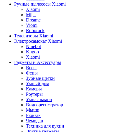
Ручные пылесосы Xiaomi
Xiaomi
Mijia
Dreame
Viomi
Roborock
Телевизоры Xiaomi
Электросамокат Xiaomi
Ninebot
Kugoo
Xiaomi
Гаджеты и Аксессуары
Весы
Фены
Зубные щетки
Умный дом
Камеры
Роутеры
Умная лампа
Видеорегистратор
Мыши
Рюкзак
Чемодан
Техника для кухни
Другие гаджеты