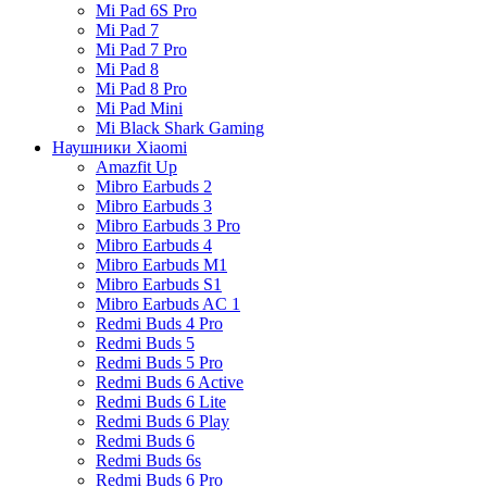
Mi Pad 6S Pro
Mi Pad 7
Mi Pad 7 Pro
Mi Pad 8
Mi Pad 8 Pro
Mi Pad Mini
Mi Black Shark Gaming
Наушники Xiaomi
Amazfit Up
Mibro Earbuds 2
Mibro Earbuds 3
Mibro Earbuds 3 Pro
Mibro Earbuds 4
Mibro Earbuds M1
Mibro Earbuds S1
Mibro Earbuds AC 1
Redmi Buds 4 Pro
Redmi Buds 5
Redmi Buds 5 Pro
Redmi Buds 6 Active
Redmi Buds 6 Lite
Redmi Buds 6 Play
Redmi Buds 6
Redmi Buds 6s
Redmi Buds 6 Pro