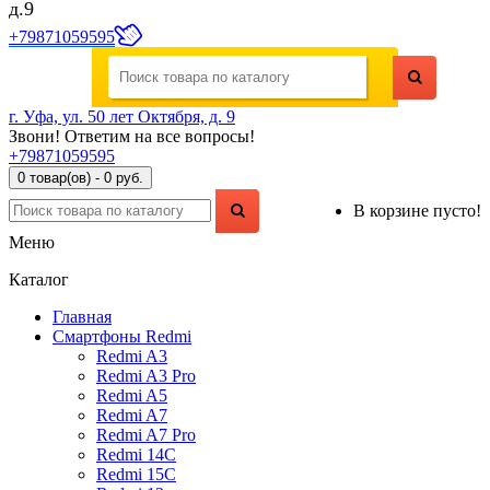
д.9
+79871059595
г. Уфа, ул. 50 лет Октября, д. 9
Звони! Ответим на все вопросы!
+79871059595
0 товар(ов) - 0 руб.
В корзине пусто!
Меню
Каталог
Главная
Смартфоны Redmi
Redmi A3
Redmi A3 Pro
Redmi A5
Redmi A7
Redmi A7 Pro
Redmi 14C
Redmi 15C