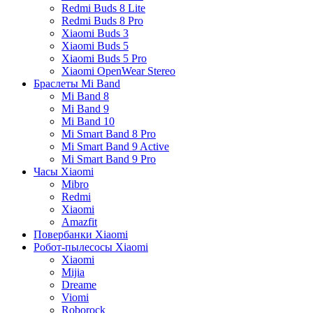
Redmi Buds 8 Lite
Redmi Buds 8 Pro
Xiaomi Buds 3
Xiaomi Buds 5
Xiaomi Buds 5 Pro
Xiaomi OpenWear Stereo
Браслеты Mi Band
Mi Band 8
Mi Band 9
Mi Band 10
Mi Smart Band 8 Pro
Mi Smart Band 9 Active
Mi Smart Band 9 Pro
Часы Xiaomi
Mibro
Redmi
Xiaomi
Amazfit
Повербанки Xiaomi
Робот-пылесосы Xiaomi
Xiaomi
Mijia
Dreame
Viomi
Roborock