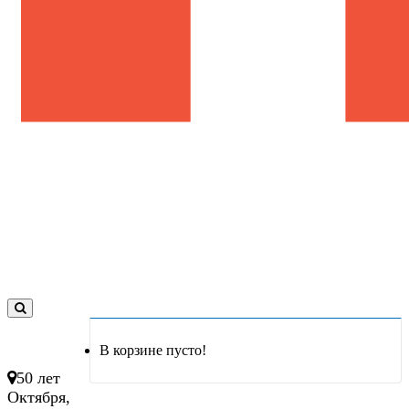
0
товар(ов)
В корзине пусто!
- 0 руб.
50 лет
Октября,