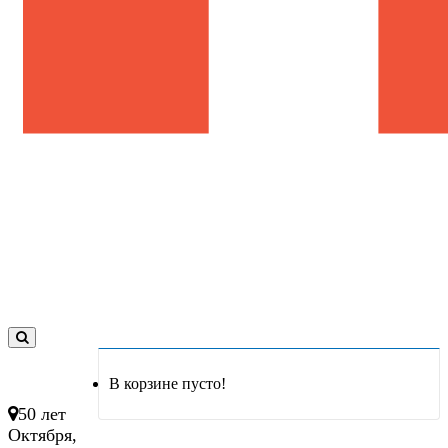
0
товар(ов)
В корзине пусто!
- 0 руб.
50 лет
Октября,