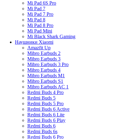
Mi Pad 6S Pro
Mi Pad 7
Mi Pad 7 Pro
Mi Pad 8
Mi Pad 8 Pro
Mi Pad Mini
Mi Black Shark Gaming
Наушники Xiaomi
Amazfit Up
Mibro Earbuds 2
Mibro Earbuds 3
Mibro Earbuds 3 Pro
Mibro Earbuds 4
Mibro Earbuds M1
Mibro Earbuds S1
Mibro Earbuds AC 1
Redmi Buds 4 Pro
Redmi Buds 5
Redmi Buds 5 Pro
Redmi Buds 6 Active
Redmi Buds 6 Lite
Redmi Buds 6 Play
Redmi Buds 6
Redmi Buds 6s
Redmi Buds 6 Pro