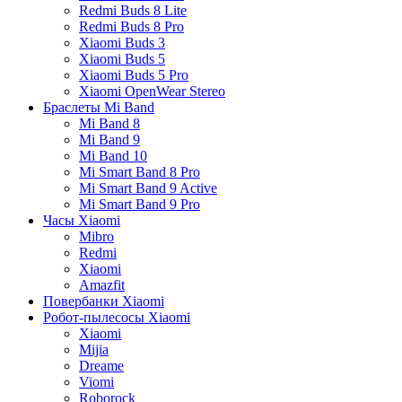
Redmi Buds 8 Lite
Redmi Buds 8 Pro
Xiaomi Buds 3
Xiaomi Buds 5
Xiaomi Buds 5 Pro
Xiaomi OpenWear Stereo
Браслеты Mi Band
Mi Band 8
Mi Band 9
Mi Band 10
Mi Smart Band 8 Pro
Mi Smart Band 9 Active
Mi Smart Band 9 Pro
Часы Xiaomi
Mibro
Redmi
Xiaomi
Amazfit
Повербанки Xiaomi
Робот-пылесосы Xiaomi
Xiaomi
Mijia
Dreame
Viomi
Roborock