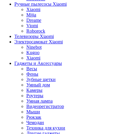
Ручные пылесосы Xiaomi
Xiaomi
Mijia
Dreame
Viomi
Roborock
Телевизоры Xiaomi
Электросамокат Xiaomi
Ninebot
Kugoo
Xiaomi
Гаджеты и Аксессуары
Весы
Фены
Зубные щетки
Умный дом
Камеры
Роутеры
Умная лампа
Видеорегистратор
Мыши
Рюкзак
Чемодан
Техника для кухни
Другие гаджеты