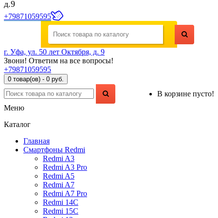
д.9
+79871059595
г. Уфа, ул. 50 лет Октября, д. 9
Звони! Ответим на все вопросы!
+79871059595
0 товар(ов) - 0 руб.
В корзине пусто!
Меню
Каталог
Главная
Смартфоны Redmi
Redmi A3
Redmi A3 Pro
Redmi A5
Redmi A7
Redmi A7 Pro
Redmi 14C
Redmi 15C