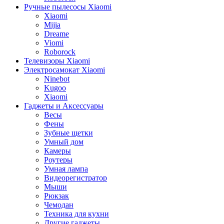
Ручные пылесосы Xiaomi
Xiaomi
Mijia
Dreame
Viomi
Roborock
Телевизоры Xiaomi
Электросамокат Xiaomi
Ninebot
Kugoo
Xiaomi
Гаджеты и Аксессуары
Весы
Фены
Зубные щетки
Умный дом
Камеры
Роутеры
Умная лампа
Видеорегистратор
Мыши
Рюкзак
Чемодан
Техника для кухни
Другие гаджеты