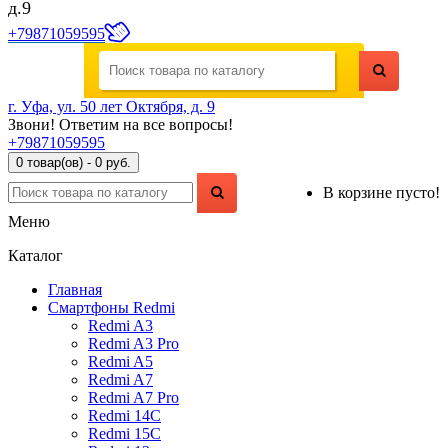
д.9
+79871059595
г. Уфа, ул. 50 лет Октября, д. 9
Звони! Ответим на все вопросы!
+79871059595
0 товар(ов) - 0 руб.
В корзине пусто!
Меню
Каталог
Главная
Смартфоны Redmi
Redmi A3
Redmi A3 Pro
Redmi A5
Redmi A7
Redmi A7 Pro
Redmi 14C
Redmi 15C