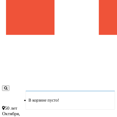
0
товар(ов)
В корзине пусто!
- 0 руб.
50 лет
Октября,