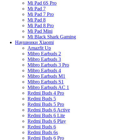
Mi Pad 6S Pro
Mi Pad 7
Mi Pad 7 Pro
Mi Pad 8
Mi Pad 8 Pro
Mi Pad Mini
Mi Black Shark Gaming
Наушники Xiaomi
Amazfit Up
Mibro Earbuds 2
Mibro Earbuds 3
Mibro Earbuds 3 Pro
Mibro Earbuds 4
Mibro Earbuds M1
Mibro Earbuds S1
Mibro Earbuds AC 1
Redmi Buds 4 Pro
Redmi Buds 5
Redmi Buds 5 Pro
Redmi Buds 6 Active
Redmi Buds 6 Lite
Redmi Buds 6 Play
Redmi Buds 6
Redmi Buds 6s
Redmi Buds 6 Pro