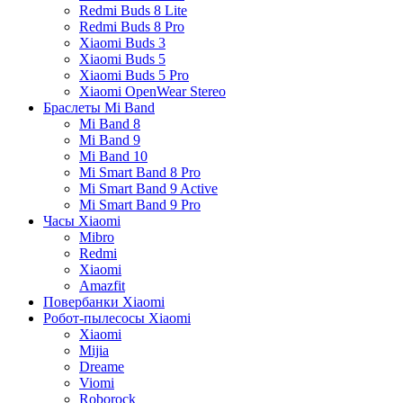
Redmi Buds 8 Lite
Redmi Buds 8 Pro
Xiaomi Buds 3
Xiaomi Buds 5
Xiaomi Buds 5 Pro
Xiaomi OpenWear Stereo
Браслеты Mi Band
Mi Band 8
Mi Band 9
Mi Band 10
Mi Smart Band 8 Pro
Mi Smart Band 9 Active
Mi Smart Band 9 Pro
Часы Xiaomi
Mibro
Redmi
Xiaomi
Amazfit
Повербанки Xiaomi
Робот-пылесосы Xiaomi
Xiaomi
Mijia
Dreame
Viomi
Roborock