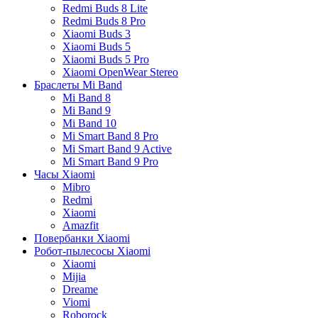
Redmi Buds 8 Lite
Redmi Buds 8 Pro
Xiaomi Buds 3
Xiaomi Buds 5
Xiaomi Buds 5 Pro
Xiaomi OpenWear Stereo
Браслеты Mi Band
Mi Band 8
Mi Band 9
Mi Band 10
Mi Smart Band 8 Pro
Mi Smart Band 9 Active
Mi Smart Band 9 Pro
Часы Xiaomi
Mibro
Redmi
Xiaomi
Amazfit
Повербанки Xiaomi
Робот-пылесосы Xiaomi
Xiaomi
Mijia
Dreame
Viomi
Roborock