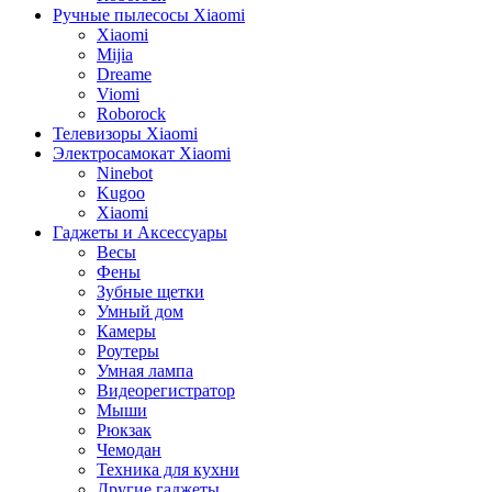
Ручные пылесосы Xiaomi
Xiaomi
Mijia
Dreame
Viomi
Roborock
Телевизоры Xiaomi
Электросамокат Xiaomi
Ninebot
Kugoo
Xiaomi
Гаджеты и Аксессуары
Весы
Фены
Зубные щетки
Умный дом
Камеры
Роутеры
Умная лампа
Видеорегистратор
Мыши
Рюкзак
Чемодан
Техника для кухни
Другие гаджеты