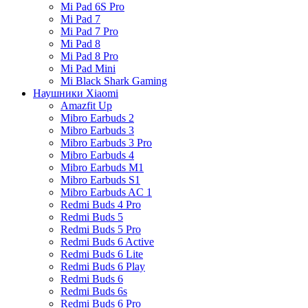
Mi Pad 6S Pro
Mi Pad 7
Mi Pad 7 Pro
Mi Pad 8
Mi Pad 8 Pro
Mi Pad Mini
Mi Black Shark Gaming
Наушники Xiaomi
Amazfit Up
Mibro Earbuds 2
Mibro Earbuds 3
Mibro Earbuds 3 Pro
Mibro Earbuds 4
Mibro Earbuds M1
Mibro Earbuds S1
Mibro Earbuds AC 1
Redmi Buds 4 Pro
Redmi Buds 5
Redmi Buds 5 Pro
Redmi Buds 6 Active
Redmi Buds 6 Lite
Redmi Buds 6 Play
Redmi Buds 6
Redmi Buds 6s
Redmi Buds 6 Pro