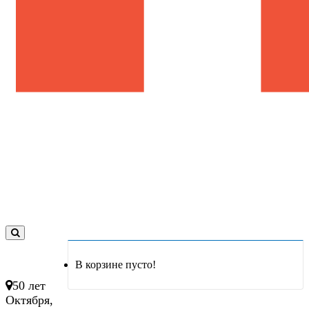
0
товар(ов)
В корзине пусто!
- 0 руб.
50 лет
Октября,