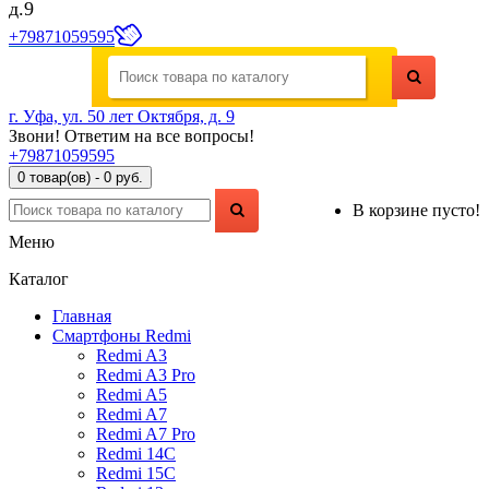
д.9
+79871059595
г. Уфа, ул. 50 лет Октября, д. 9
Звони! Ответим на все вопросы!
+79871059595
0 товар(ов) - 0 руб.
В корзине пусто!
Меню
Каталог
Главная
Смартфоны Redmi
Redmi A3
Redmi A3 Pro
Redmi A5
Redmi A7
Redmi A7 Pro
Redmi 14C
Redmi 15C