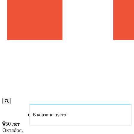
0
товар(ов)
В корзине пусто!
- 0 руб.
50 лет
Октября,