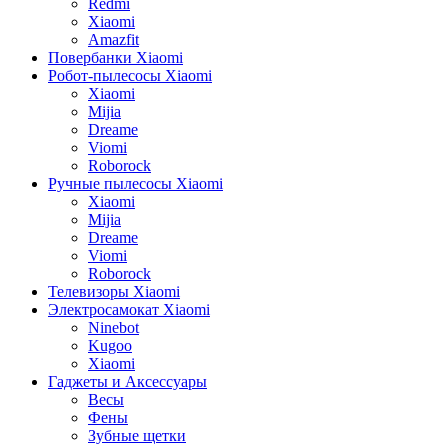
Redmi
Xiaomi
Amazfit
Повербанки Xiaomi
Робот-пылесосы Xiaomi
Xiaomi
Mijia
Dreame
Viomi
Roborock
Ручные пылесосы Xiaomi
Xiaomi
Mijia
Dreame
Viomi
Roborock
Телевизоры Xiaomi
Электросамокат Xiaomi
Ninebot
Kugoo
Xiaomi
Гаджеты и Аксессуары
Весы
Фены
Зубные щетки