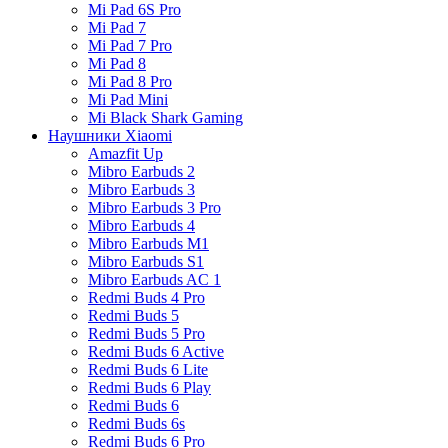
Mi Pad 6S Pro
Mi Pad 7
Mi Pad 7 Pro
Mi Pad 8
Mi Pad 8 Pro
Mi Pad Mini
Mi Black Shark Gaming
Наушники Xiaomi
Amazfit Up
Mibro Earbuds 2
Mibro Earbuds 3
Mibro Earbuds 3 Pro
Mibro Earbuds 4
Mibro Earbuds M1
Mibro Earbuds S1
Mibro Earbuds AC 1
Redmi Buds 4 Pro
Redmi Buds 5
Redmi Buds 5 Pro
Redmi Buds 6 Active
Redmi Buds 6 Lite
Redmi Buds 6 Play
Redmi Buds 6
Redmi Buds 6s
Redmi Buds 6 Pro