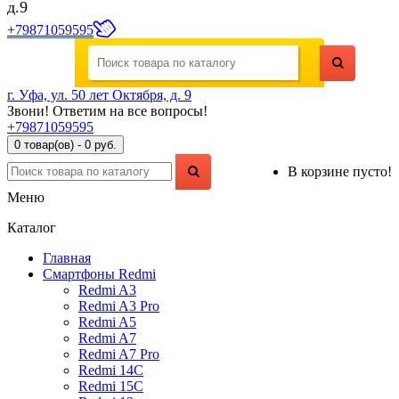
д.9
+79871059595
г. Уфа, ул. 50 лет Октября, д. 9
Звони! Ответим на все вопросы!
+79871059595
0 товар(ов) - 0 руб.
В корзине пусто!
Меню
Каталог
Главная
Смартфоны Redmi
Redmi A3
Redmi A3 Pro
Redmi A5
Redmi A7
Redmi A7 Pro
Redmi 14C
Redmi 15C