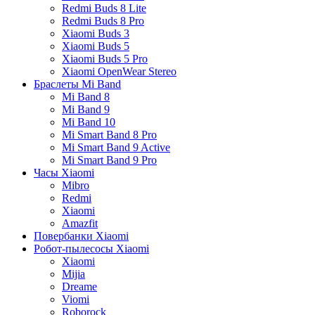
Redmi Buds 8 Lite
Redmi Buds 8 Pro
Xiaomi Buds 3
Xiaomi Buds 5
Xiaomi Buds 5 Pro
Xiaomi OpenWear Stereo
Браслеты Mi Band
Mi Band 8
Mi Band 9
Mi Band 10
Mi Smart Band 8 Pro
Mi Smart Band 9 Active
Mi Smart Band 9 Pro
Часы Xiaomi
Mibro
Redmi
Xiaomi
Amazfit
Повербанки Xiaomi
Робот-пылесосы Xiaomi
Xiaomi
Mijia
Dreame
Viomi
Roborock