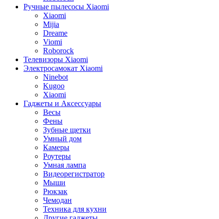
Ручные пылесосы Xiaomi
Xiaomi
Mijia
Dreame
Viomi
Roborock
Телевизоры Xiaomi
Электросамокат Xiaomi
Ninebot
Kugoo
Xiaomi
Гаджеты и Аксессуары
Весы
Фены
Зубные щетки
Умный дом
Камеры
Роутеры
Умная лампа
Видеорегистратор
Мыши
Рюкзак
Чемодан
Техника для кухни
Другие гаджеты