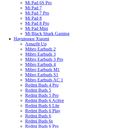
Mi Pad 6S Pro
Mi Pad 7
Mi Pad 7 Pro
Mi Pad 8
Mi Pad 8 Pro
Mi Pad Mini
Mi Black Shark Gaming
Наушники Xiaomi
Amazfit Up
Mibro Earbuds 2
Mibro Earbuds 3
Mibro Earbuds 3 Pro
Mibro Earbuds 4
Mibro Earbuds M1
Mibro Earbuds S1
Mibro Earbuds AC 1
Redmi Buds 4 Pro
Redmi Buds 5
Redmi Buds 5 Pro
Redmi Buds 6 Active
Redmi Buds 6 Lite
Redmi Buds 6 Play
Redmi Buds 6
Redmi Buds 6s
Redmi Buds 6 Pro