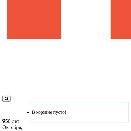
0
товар(ов)
В корзине пусто!
- 0 руб.
50 лет
Октября,