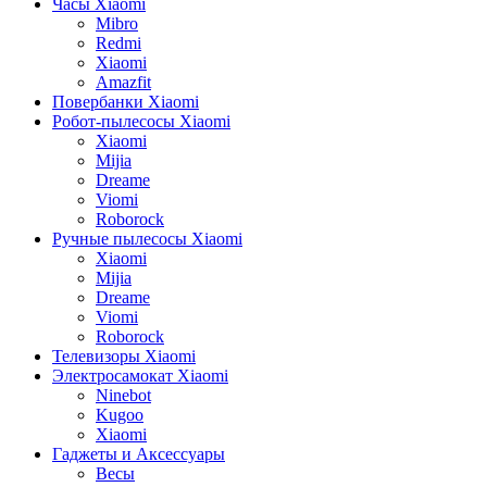
Часы Xiaomi
Mibro
Redmi
Xiaomi
Amazfit
Повербанки Xiaomi
Робот-пылесосы Xiaomi
Xiaomi
Mijia
Dreame
Viomi
Roborock
Ручные пылесосы Xiaomi
Xiaomi
Mijia
Dreame
Viomi
Roborock
Телевизоры Xiaomi
Электросамокат Xiaomi
Ninebot
Kugoo
Xiaomi
Гаджеты и Аксессуары
Весы