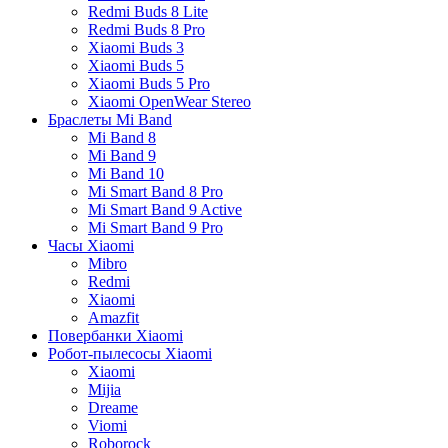
Redmi Buds 8 Lite
Redmi Buds 8 Pro
Xiaomi Buds 3
Xiaomi Buds 5
Xiaomi Buds 5 Pro
Xiaomi OpenWear Stereo
Браслеты Mi Band
Mi Band 8
Mi Band 9
Mi Band 10
Mi Smart Band 8 Pro
Mi Smart Band 9 Active
Mi Smart Band 9 Pro
Часы Xiaomi
Mibro
Redmi
Xiaomi
Amazfit
Повербанки Xiaomi
Робот-пылесосы Xiaomi
Xiaomi
Mijia
Dreame
Viomi
Roborock