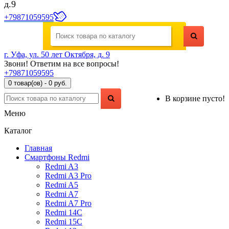
д.9
+79871059595
г. Уфа, ул. 50 лет Октября, д. 9
Звони! Ответим на все вопросы!
+79871059595
0 товар(ов) - 0 руб.
В корзине пусто!
Меню
Каталог
Главная
Смартфоны Redmi
Redmi A3
Redmi A3 Pro
Redmi A5
Redmi A7
Redmi A7 Pro
Redmi 14C
Redmi 15C