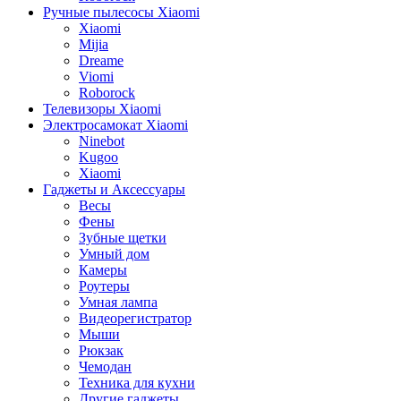
Ручные пылесосы Xiaomi
Xiaomi
Mijia
Dreame
Viomi
Roborock
Телевизоры Xiaomi
Электросамокат Xiaomi
Ninebot
Kugoo
Xiaomi
Гаджеты и Аксессуары
Весы
Фены
Зубные щетки
Умный дом
Камеры
Роутеры
Умная лампа
Видеорегистратор
Мыши
Рюкзак
Чемодан
Техника для кухни
Другие гаджеты