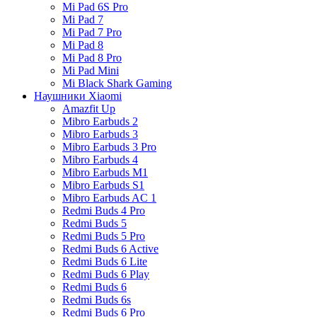
Mi Pad 6S Pro
Mi Pad 7
Mi Pad 7 Pro
Mi Pad 8
Mi Pad 8 Pro
Mi Pad Mini
Mi Black Shark Gaming
Наушники Xiaomi
Amazfit Up
Mibro Earbuds 2
Mibro Earbuds 3
Mibro Earbuds 3 Pro
Mibro Earbuds 4
Mibro Earbuds M1
Mibro Earbuds S1
Mibro Earbuds AC 1
Redmi Buds 4 Pro
Redmi Buds 5
Redmi Buds 5 Pro
Redmi Buds 6 Active
Redmi Buds 6 Lite
Redmi Buds 6 Play
Redmi Buds 6
Redmi Buds 6s
Redmi Buds 6 Pro