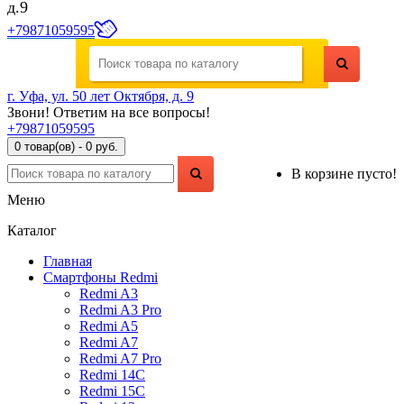
д.9
+79871059595
г. Уфа, ул. 50 лет Октября, д. 9
Звони! Ответим на все вопросы!
+79871059595
0 товар(ов) - 0 руб.
В корзине пусто!
Меню
Каталог
Главная
Смартфоны Redmi
Redmi A3
Redmi A3 Pro
Redmi A5
Redmi A7
Redmi A7 Pro
Redmi 14C
Redmi 15C