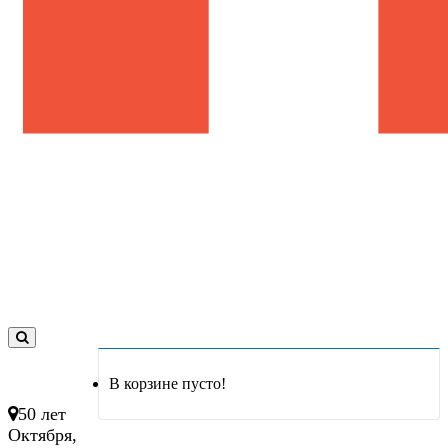
0
товар(ов)
В корзине пусто!
- 0 руб.
50 лет
Октября,