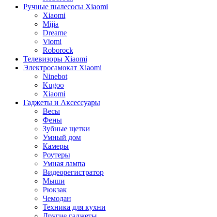
Ручные пылесосы Xiaomi
Xiaomi
Mijia
Dreame
Viomi
Roborock
Телевизоры Xiaomi
Электросамокат Xiaomi
Ninebot
Kugoo
Xiaomi
Гаджеты и Аксессуары
Весы
Фены
Зубные щетки
Умный дом
Камеры
Роутеры
Умная лампа
Видеорегистратор
Мыши
Рюкзак
Чемодан
Техника для кухни
Другие гаджеты