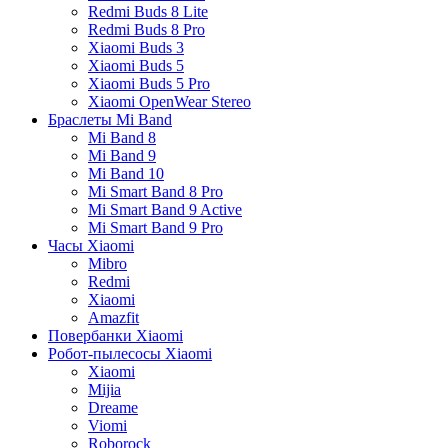
Redmi Buds 8 Lite
Redmi Buds 8 Pro
Xiaomi Buds 3
Xiaomi Buds 5
Xiaomi Buds 5 Pro
Xiaomi OpenWear Stereo
Браслеты Mi Band
Mi Band 8
Mi Band 9
Mi Band 10
Mi Smart Band 8 Pro
Mi Smart Band 9 Active
Mi Smart Band 9 Pro
Часы Xiaomi
Mibro
Redmi
Xiaomi
Amazfit
Повербанки Xiaomi
Робот-пылесосы Xiaomi
Xiaomi
Mijia
Dreame
Viomi
Roborock