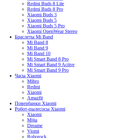
Redmi Buds 8 Lite
Redmi Buds 8 Pro
Xiaomi Buds 3
Xiaomi Buds 5
Xiaomi Buds 5 Pro
Xiaomi OpenWear Stereo
Браслеты Mi Band
Mi Band 8
Mi Band 9
Mi Band 10
Mi Smart Band 8 Pro
Mi Smart Band 9 Active
Mi Smart Band 9 Pro
Часы Xiaomi
Mibro
Redmi
Xiaomi
Amazfit
Повербанки Xiaomi
Робот-пылесосы Xiaomi
Xiaomi
Mijia
Dreame
Viomi
Roborock