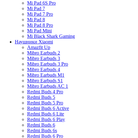
Mi Pad 6S Pro
Mi Pad 7
Mi Pad 7 Pro
Mi Pad 8
Mi Pad 8 Pro
Mi Pad Mini
Mi Black Shark Gaming
Наушники Xiaomi
Amazfit Up
Mibro Earbuds 2
Mibro Earbuds 3
Mibro Earbuds 3 Pro
Mibro Earbuds 4
Mibro Earbuds M1
Mibro Earbuds S1
Mibro Earbuds AC 1
Redmi Buds 4 Pro
Redmi Buds 5
Redmi Buds 5 Pro
Redmi Buds 6 Active
Redmi Buds 6 Lite
Redmi Buds 6 Play
Redmi Buds 6
Redmi Buds 6s
Redmi Buds 6 Pro