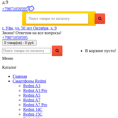
д.9
+79871059595
г. Уфа, ул. 50 лет Октября, д. 9
Звони! Ответим на все вопросы!
+79871059595
0 товар(ов) - 0 руб.
В корзине пусто!
Меню
Каталог
Главная
Смартфоны Redmi
Redmi A3
Redmi A3 Pro
Redmi A5
Redmi A7
Redmi A7 Pro
Redmi 14C
Redmi 15C