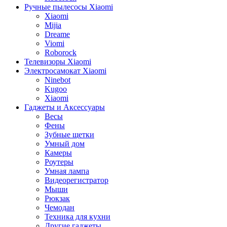
Ручные пылесосы Xiaomi
Xiaomi
Mijia
Dreame
Viomi
Roborock
Телевизоры Xiaomi
Электросамокат Xiaomi
Ninebot
Kugoo
Xiaomi
Гаджеты и Аксессуары
Весы
Фены
Зубные щетки
Умный дом
Камеры
Роутеры
Умная лампа
Видеорегистратор
Мыши
Рюкзак
Чемодан
Техника для кухни
Другие гаджеты