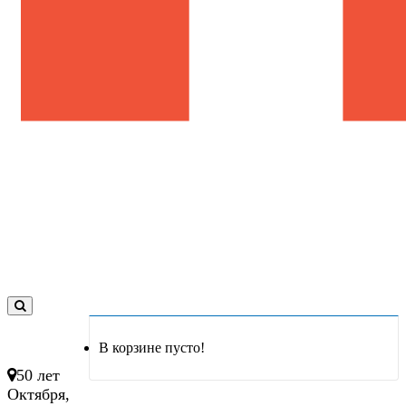
0
товар(ов)
В корзине пусто!
- 0 руб.
50 лет
Октября,