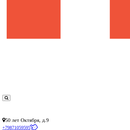
0
товар(ов)
- 0 руб.
50 лет Октября, д.9
+79871059595