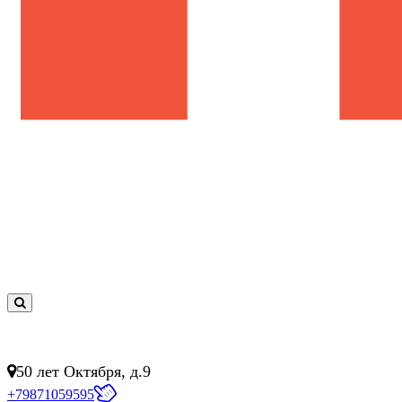
0
товар(ов)
- 0 руб.
50 лет Октября, д.9
+79871059595