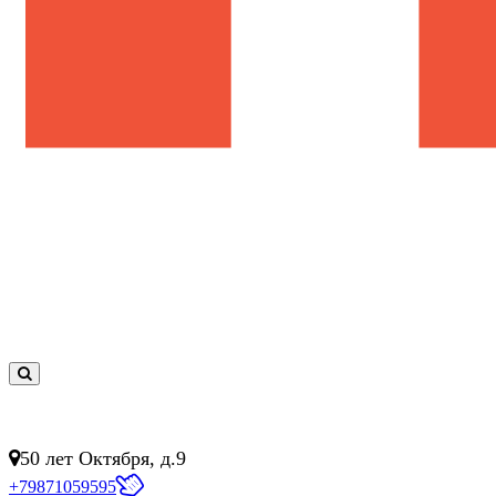
0
товар(ов)
- 0 руб.
50 лет Октября, д.9
+79871059595