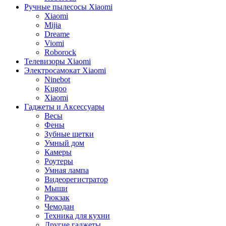
Ручные пылесосы Xiaomi
Xiaomi
Mijia
Dreame
Viomi
Roborock
Телевизоры Xiaomi
Электросамокат Xiaomi
Ninebot
Kugoo
Xiaomi
Гаджеты и Аксессуары
Весы
Фены
Зубные щетки
Умный дом
Камеры
Роутеры
Умная лампа
Видеорегистратор
Мыши
Рюкзак
Чемодан
Техника для кухни
Другие гаджеты