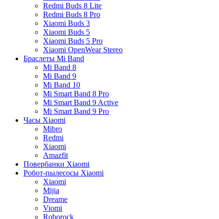
Redmi Buds 8 Lite
Redmi Buds 8 Pro
Xiaomi Buds 3
Xiaomi Buds 5
Xiaomi Buds 5 Pro
Xiaomi OpenWear Stereo
Браслеты Mi Band
Mi Band 8
Mi Band 9
Mi Band 10
Mi Smart Band 8 Pro
Mi Smart Band 9 Active
Mi Smart Band 9 Pro
Часы Xiaomi
Mibro
Redmi
Xiaomi
Amazfit
Повербанки Xiaomi
Робот-пылесосы Xiaomi
Xiaomi
Mijia
Dreame
Viomi
Roborock