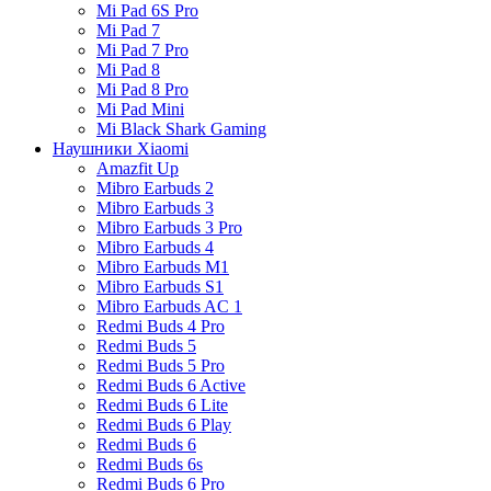
Mi Pad 6S Pro
Mi Pad 7
Mi Pad 7 Pro
Mi Pad 8
Mi Pad 8 Pro
Mi Pad Mini
Mi Black Shark Gaming
Наушники Xiaomi
Amazfit Up
Mibro Earbuds 2
Mibro Earbuds 3
Mibro Earbuds 3 Pro
Mibro Earbuds 4
Mibro Earbuds M1
Mibro Earbuds S1
Mibro Earbuds AC 1
Redmi Buds 4 Pro
Redmi Buds 5
Redmi Buds 5 Pro
Redmi Buds 6 Active
Redmi Buds 6 Lite
Redmi Buds 6 Play
Redmi Buds 6
Redmi Buds 6s
Redmi Buds 6 Pro