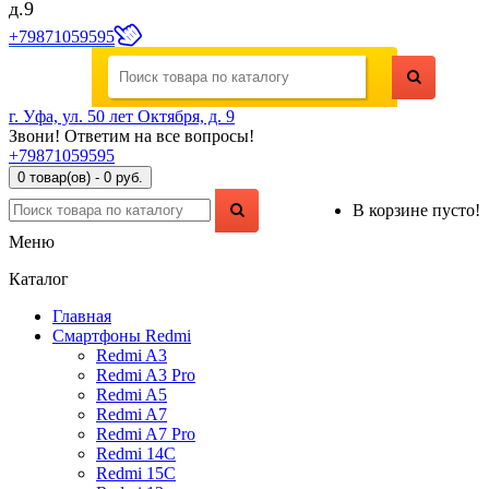
д.9
+79871059595
г. Уфа, ул. 50 лет Октября, д. 9
Звони! Ответим на все вопросы!
+79871059595
0 товар(ов) - 0 руб.
В корзине пусто!
Меню
Каталог
Главная
Смартфоны Redmi
Redmi A3
Redmi A3 Pro
Redmi A5
Redmi A7
Redmi A7 Pro
Redmi 14C
Redmi 15C