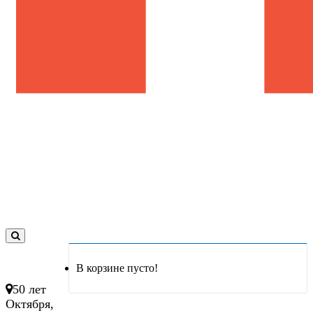
0
товар(ов)
В корзине пусто!
- 0 руб.
50 лет
Октября,