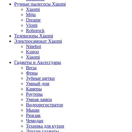
Ручные пылесосы Xiaomi
Xiaomi
Mijia
Dreame
Viomi
Roborock
Телевизоры Xiaomi
Электросамокат Xiaomi
Ninebot
Kugoo
Xiaomi
Гаджеты и Аксессуары
Весы
Фены
Зубные щетки
Умный дом
Камеры
Роутеры
Умная лампа
Видеорегистратор
Мыши
Рюкзак
Чемодан
Техника для кухни
Другие гаджеты