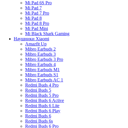
Mi Pad 6S Pro
Mi Pad 7
Mi Pad 7 Pro
Mi Pad 8
Mi Pad 8 Pro
Mi Pad Mini
Mi Black Shark Gaming
Наушники Xiaomi
Amazfit Up
Mibro Earbuds 2
Mibro Earbuds 3
Mibro Earbuds 3 Pro
Mibro Earbuds 4
Mibro Earbuds M1
Mibro Earbuds S1
Mibro Earbuds AC 1
Redmi Buds 4 Pro
Redmi Buds 5
Redmi Buds 5 Pro
Redmi Buds 6 Active
Redmi Buds 6 Lite
Redmi Buds 6 Play
Redmi Buds 6
Redmi Buds 6s
Redmi Buds 6 Pro