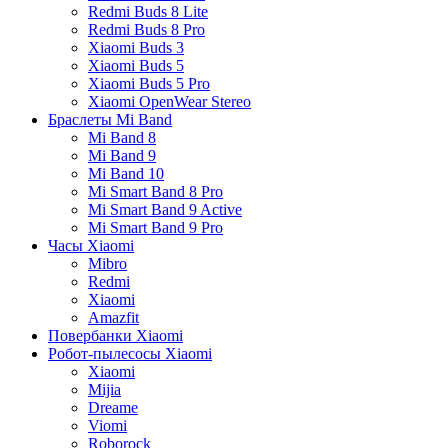
Redmi Buds 8 Lite
Redmi Buds 8 Pro
Xiaomi Buds 3
Xiaomi Buds 5
Xiaomi Buds 5 Pro
Xiaomi OpenWear Stereo
Браслеты Mi Band
Mi Band 8
Mi Band 9
Mi Band 10
Mi Smart Band 8 Pro
Mi Smart Band 9 Active
Mi Smart Band 9 Pro
Часы Xiaomi
Mibro
Redmi
Xiaomi
Amazfit
Повербанки Xiaomi
Робот-пылесосы Xiaomi
Xiaomi
Mijia
Dreame
Viomi
Roborock