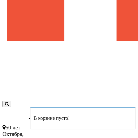
0
товар(ов)
В корзине пусто!
- 0 руб.
50 лет
Октября,