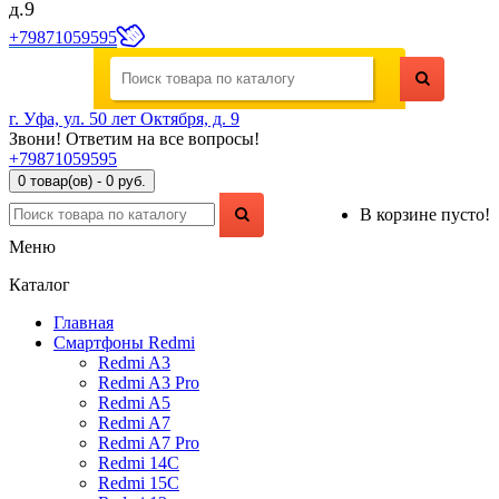
д.9
+79871059595
г. Уфа, ул. 50 лет Октября, д. 9
Звони! Ответим на все вопросы!
+79871059595
0 товар(ов) - 0 руб.
В корзине пусто!
Меню
Каталог
Главная
Смартфоны Redmi
Redmi A3
Redmi A3 Pro
Redmi A5
Redmi A7
Redmi A7 Pro
Redmi 14C
Redmi 15C