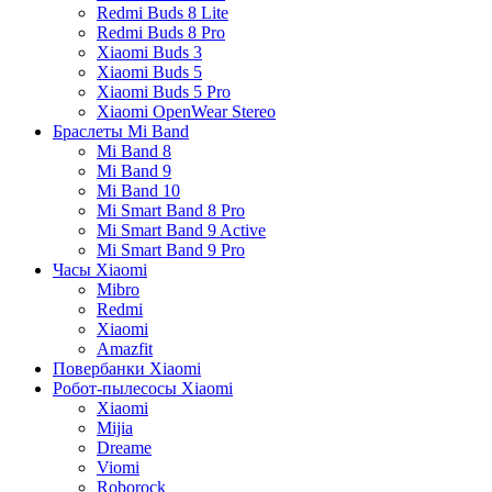
Redmi Buds 8 Lite
Redmi Buds 8 Pro
Xiaomi Buds 3
Xiaomi Buds 5
Xiaomi Buds 5 Pro
Xiaomi OpenWear Stereo
Браслеты Mi Band
Mi Band 8
Mi Band 9
Mi Band 10
Mi Smart Band 8 Pro
Mi Smart Band 9 Active
Mi Smart Band 9 Pro
Часы Xiaomi
Mibro
Redmi
Xiaomi
Amazfit
Повербанки Xiaomi
Робот-пылесосы Xiaomi
Xiaomi
Mijia
Dreame
Viomi
Roborock