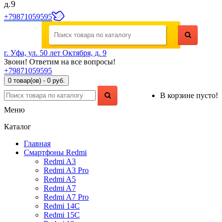
д.9
+79871059595
г. Уфа, ул. 50 лет Октября, д. 9
Звони! Ответим на все вопросы!
+79871059595
0 товар(ов) - 0 руб.
В корзине пусто!
Меню
Каталог
Главная
Смартфоны Redmi
Redmi A3
Redmi A3 Pro
Redmi A5
Redmi A7
Redmi A7 Pro
Redmi 14C
Redmi 15C