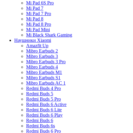
Mi Pad 6S Pro
Mi Pad 7
Mi Pad 7 Pro
Mi Pad 8
Mi Pad 8 Pro
Mi Pad Mini
Mi Black Shark Gaming
Наушники Xiaomi
Amazfit Up
Mibro Earbuds 2
Mibro Earbuds 3
Mibro Earbuds 3 Pro
Mibro Earbuds 4
Mibro Earbuds M1
Mibro Earbuds S1
Mibro Earbuds AC 1
Redmi Buds 4 Pro
Redmi Buds 5
Redmi Buds 5 Pro
Redmi Buds 6 Active
Redmi Buds 6 Lite
Redmi Buds 6 Play
Redmi Buds 6
Redmi Buds 6s
Redmi Buds 6 Pro