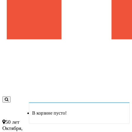
0
товар(ов)
В корзине пусто!
- 0 руб.
50 лет
Октября,