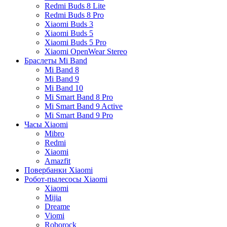
Redmi Buds 8 Lite
Redmi Buds 8 Pro
Xiaomi Buds 3
Xiaomi Buds 5
Xiaomi Buds 5 Pro
Xiaomi OpenWear Stereo
Браслеты Mi Band
Mi Band 8
Mi Band 9
Mi Band 10
Mi Smart Band 8 Pro
Mi Smart Band 9 Active
Mi Smart Band 9 Pro
Часы Xiaomi
Mibro
Redmi
Xiaomi
Amazfit
Повербанки Xiaomi
Робот-пылесосы Xiaomi
Xiaomi
Mijia
Dreame
Viomi
Roborock