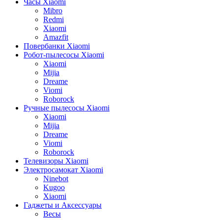
Часы Xiaomi
Mibro
Redmi
Xiaomi
Amazfit
Повербанки Xiaomi
Робот-пылесосы Xiaomi
Xiaomi
Mijia
Dreame
Viomi
Roborock
Ручные пылесосы Xiaomi
Xiaomi
Mijia
Dreame
Viomi
Roborock
Телевизоры Xiaomi
Электросамокат Xiaomi
Ninebot
Kugoo
Xiaomi
Гаджеты и Аксессуары
Весы