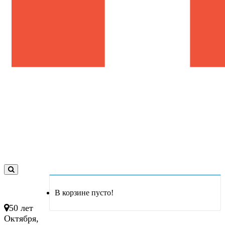
0
товар(ов)
В корзине пусто!
- 0 руб.
50 лет
Октября,