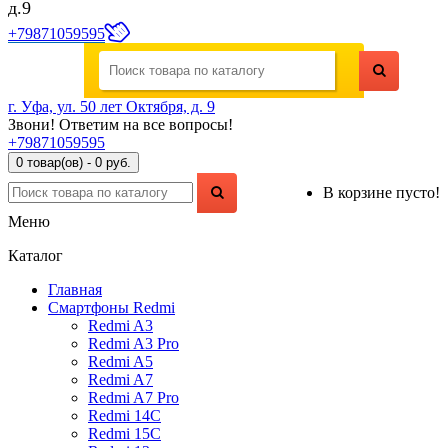
д.9
+79871059595
г. Уфа, ул. 50 лет Октября, д. 9
Звони! Ответим на все вопросы!
+79871059595
0 товар(ов) - 0 руб.
В корзине пусто!
Меню
Каталог
Главная
Смартфоны Redmi
Redmi A3
Redmi A3 Pro
Redmi A5
Redmi A7
Redmi A7 Pro
Redmi 14C
Redmi 15C