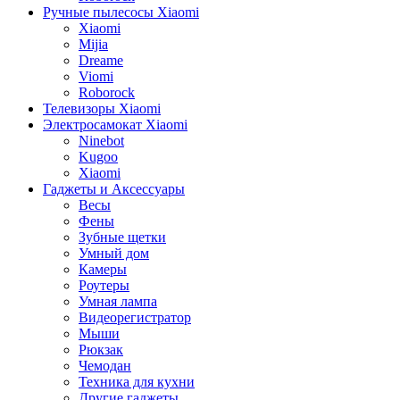
Ручные пылесосы Xiaomi
Xiaomi
Mijia
Dreame
Viomi
Roborock
Телевизоры Xiaomi
Электросамокат Xiaomi
Ninebot
Kugoo
Xiaomi
Гаджеты и Аксессуары
Весы
Фены
Зубные щетки
Умный дом
Камеры
Роутеры
Умная лампа
Видеорегистратор
Мыши
Рюкзак
Чемодан
Техника для кухни
Другие гаджеты