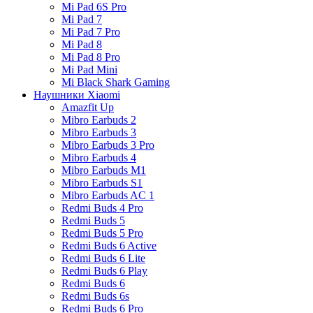
Mi Pad 6S Pro
Mi Pad 7
Mi Pad 7 Pro
Mi Pad 8
Mi Pad 8 Pro
Mi Pad Mini
Mi Black Shark Gaming
Наушники Xiaomi
Amazfit Up
Mibro Earbuds 2
Mibro Earbuds 3
Mibro Earbuds 3 Pro
Mibro Earbuds 4
Mibro Earbuds M1
Mibro Earbuds S1
Mibro Earbuds AC 1
Redmi Buds 4 Pro
Redmi Buds 5
Redmi Buds 5 Pro
Redmi Buds 6 Active
Redmi Buds 6 Lite
Redmi Buds 6 Play
Redmi Buds 6
Redmi Buds 6s
Redmi Buds 6 Pro