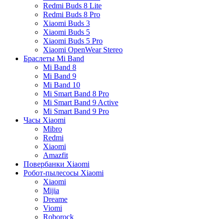
Redmi Buds 8 Lite
Redmi Buds 8 Pro
Xiaomi Buds 3
Xiaomi Buds 5
Xiaomi Buds 5 Pro
Xiaomi OpenWear Stereo
Браслеты Mi Band
Mi Band 8
Mi Band 9
Mi Band 10
Mi Smart Band 8 Pro
Mi Smart Band 9 Active
Mi Smart Band 9 Pro
Часы Xiaomi
Mibro
Redmi
Xiaomi
Amazfit
Повербанки Xiaomi
Робот-пылесосы Xiaomi
Xiaomi
Mijia
Dreame
Viomi
Roborock