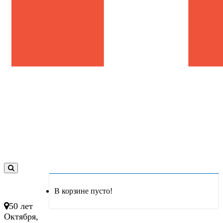
0
товар(ов)
В корзине пусто!
- 0 руб.
50 лет
Октября,