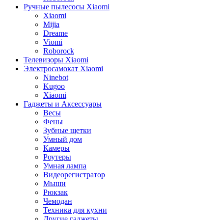
Ручные пылесосы Xiaomi
Xiaomi
Mijia
Dreame
Viomi
Roborock
Телевизоры Xiaomi
Электросамокат Xiaomi
Ninebot
Kugoo
Xiaomi
Гаджеты и Аксессуары
Весы
Фены
Зубные щетки
Умный дом
Камеры
Роутеры
Умная лампа
Видеорегистратор
Мыши
Рюкзак
Чемодан
Техника для кухни
Другие гаджеты