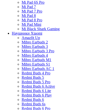
Mi Pad 6S Pro
Mi Pad 7
Mi Pad 7 Pro
Mi Pad 8
Mi Pad 8 Pro
Mi Pad Mini
Mi Black Shark Gaming
Наушники Xiaomi
Amazfit Up
Mibro Earbuds 2
Mibro Earbuds 3
Mibro Earbuds 3 Pro
Mibro Earbuds 4
Mibro Earbuds M1
Mibro Earbuds S1
Mibro Earbuds AC 1
Redmi Buds 4 Pro
Redmi Buds 5
Redmi Buds 5 Pro
Redmi Buds 6 Active
Redmi Buds 6 Lite
Redmi Buds 6 Play
Redmi Buds 6
Redmi Buds 6s
Redmi Buds 6 Pro