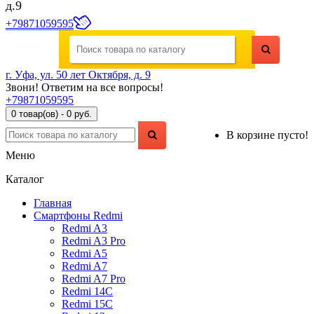
д.9
+79871059595
г. Уфа, ул. 50 лет Октября, д. 9
Звони! Ответим на все вопросы!
+79871059595
0 товар(ов) - 0 руб.
В корзине пусто!
Меню
Каталог
Главная
Смартфоны Redmi
Redmi A3
Redmi A3 Pro
Redmi A5
Redmi A7
Redmi A7 Pro
Redmi 14C
Redmi 15C