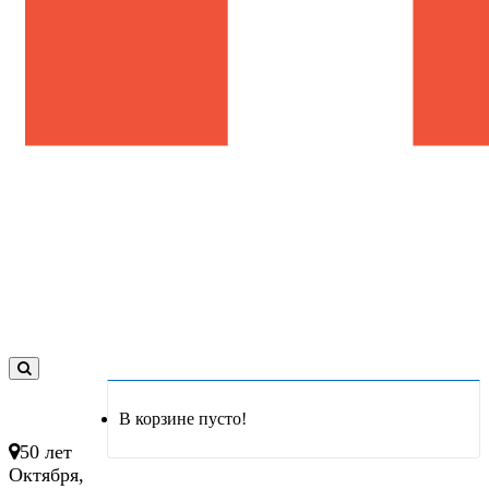
0
товар(ов)
В корзине пусто!
- 0 руб.
50 лет
Октября,