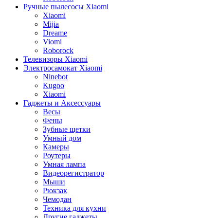
Ручные пылесосы Xiaomi
Xiaomi
Mijia
Dreame
Viomi
Roborock
Телевизоры Xiaomi
Электросамокат Xiaomi
Ninebot
Kugoo
Xiaomi
Гаджеты и Аксессуары
Весы
Фены
Зубные щетки
Умный дом
Камеры
Роутеры
Умная лампа
Видеорегистратор
Мыши
Рюкзак
Чемодан
Техника для кухни
Другие гаджеты