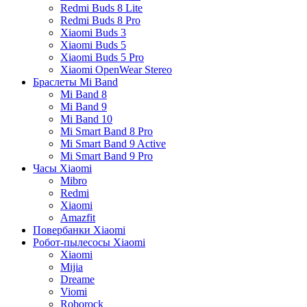
Redmi Buds 8 Lite
Redmi Buds 8 Pro
Xiaomi Buds 3
Xiaomi Buds 5
Xiaomi Buds 5 Pro
Xiaomi OpenWear Stereo
Браслеты Mi Band
Mi Band 8
Mi Band 9
Mi Band 10
Mi Smart Band 8 Pro
Mi Smart Band 9 Active
Mi Smart Band 9 Pro
Часы Xiaomi
Mibro
Redmi
Xiaomi
Amazfit
Повербанки Xiaomi
Робот-пылесосы Xiaomi
Xiaomi
Mijia
Dreame
Viomi
Roborock