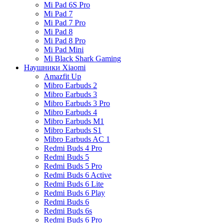
Mi Pad 6S Pro
Mi Pad 7
Mi Pad 7 Pro
Mi Pad 8
Mi Pad 8 Pro
Mi Pad Mini
Mi Black Shark Gaming
Наушники Xiaomi
Amazfit Up
Mibro Earbuds 2
Mibro Earbuds 3
Mibro Earbuds 3 Pro
Mibro Earbuds 4
Mibro Earbuds M1
Mibro Earbuds S1
Mibro Earbuds AC 1
Redmi Buds 4 Pro
Redmi Buds 5
Redmi Buds 5 Pro
Redmi Buds 6 Active
Redmi Buds 6 Lite
Redmi Buds 6 Play
Redmi Buds 6
Redmi Buds 6s
Redmi Buds 6 Pro