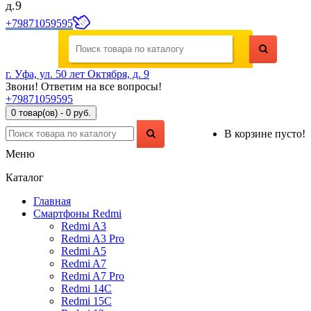
д.9
+79871059595
г. Уфа, ул. 50 лет Октября, д. 9
Звони! Ответим на все вопросы!
+79871059595
0 товар(ов) - 0 руб.
В корзине пусто!
Меню
Каталог
Главная
Смартфоны Redmi
Redmi A3
Redmi A3 Pro
Redmi A5
Redmi A7
Redmi A7 Pro
Redmi 14C
Redmi 15C