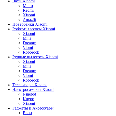
Часы Xiaomi
Mibro
Redmi
Xiaomi
Amazfit
Повербанки Xiaomi
Робот-пылесосы Xiaomi
Xiaomi
Mijia
Dreame
Viomi
Roborock
Ручные пылесосы Xiaomi
Xiaomi
Mijia
Dreame
Viomi
Roborock
Телевизоры Xiaomi
Электросамокат Xiaomi
Ninebot
Kugoo
Xiaomi
Гаджеты и Аксессуары
Весы