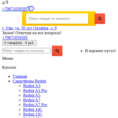
д.9
+79871059595
г. Уфа, ул. 50 лет Октября, д. 9
Звони! Ответим на все вопросы!
+79871059595
0 товар(ов) - 0 руб.
В корзине пусто!
Меню
Каталог
Главная
Смартфоны Redmi
Redmi A3
Redmi A3 Pro
Redmi A5
Redmi A7
Redmi A7 Pro
Redmi 14C
Redmi 15C