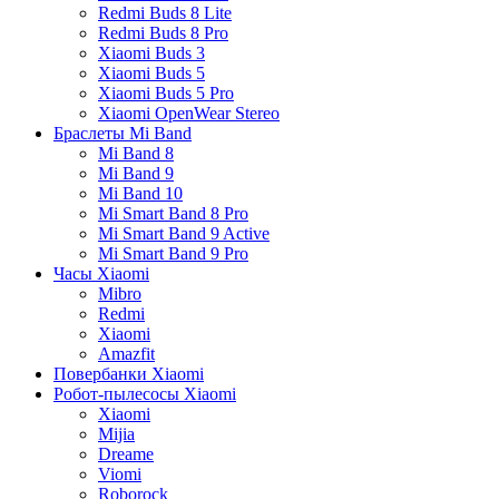
Redmi Buds 8 Lite
Redmi Buds 8 Pro
Xiaomi Buds 3
Xiaomi Buds 5
Xiaomi Buds 5 Pro
Xiaomi OpenWear Stereo
Браслеты Mi Band
Mi Band 8
Mi Band 9
Mi Band 10
Mi Smart Band 8 Pro
Mi Smart Band 9 Active
Mi Smart Band 9 Pro
Часы Xiaomi
Mibro
Redmi
Xiaomi
Amazfit
Повербанки Xiaomi
Робот-пылесосы Xiaomi
Xiaomi
Mijia
Dreame
Viomi
Roborock