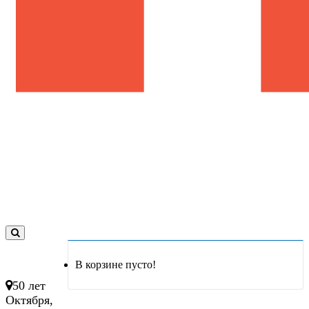
0
товар(ов)
В корзине пусто!
- 0 руб.
50 лет
Октября,