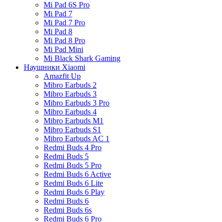
Mi Pad 6S Pro
Mi Pad 7
Mi Pad 7 Pro
Mi Pad 8
Mi Pad 8 Pro
Mi Pad Mini
Mi Black Shark Gaming
Наушники Xiaomi
Amazfit Up
Mibro Earbuds 2
Mibro Earbuds 3
Mibro Earbuds 3 Pro
Mibro Earbuds 4
Mibro Earbuds M1
Mibro Earbuds S1
Mibro Earbuds AC 1
Redmi Buds 4 Pro
Redmi Buds 5
Redmi Buds 5 Pro
Redmi Buds 6 Active
Redmi Buds 6 Lite
Redmi Buds 6 Play
Redmi Buds 6
Redmi Buds 6s
Redmi Buds 6 Pro