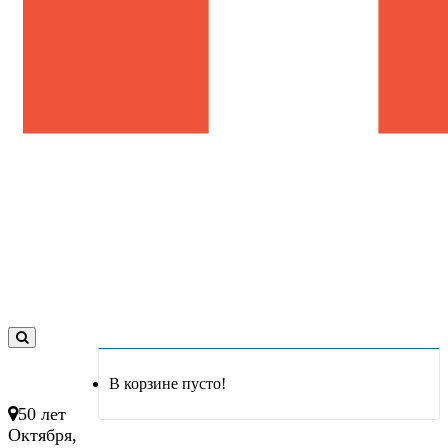
0
товар(ов)
В корзине пусто!
- 0 руб.
50 лет
Октября,