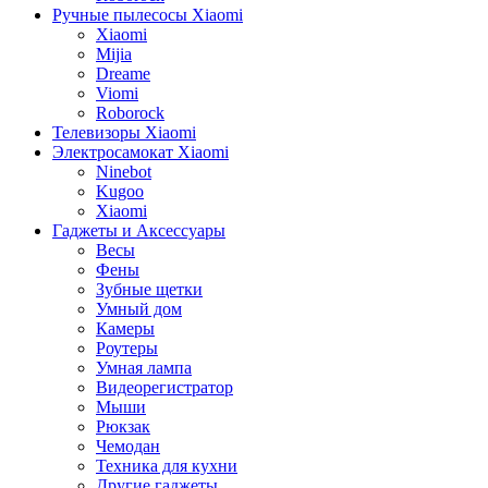
Ручные пылесосы Xiaomi
Xiaomi
Mijia
Dreame
Viomi
Roborock
Телевизоры Xiaomi
Электросамокат Xiaomi
Ninebot
Kugoo
Xiaomi
Гаджеты и Аксессуары
Весы
Фены
Зубные щетки
Умный дом
Камеры
Роутеры
Умная лампа
Видеорегистратор
Мыши
Рюкзак
Чемодан
Техника для кухни
Другие гаджеты