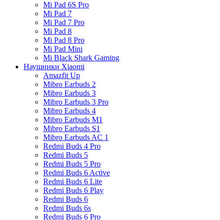
Mi Pad 6S Pro
Mi Pad 7
Mi Pad 7 Pro
Mi Pad 8
Mi Pad 8 Pro
Mi Pad Mini
Mi Black Shark Gaming
Наушники Xiaomi
Amazfit Up
Mibro Earbuds 2
Mibro Earbuds 3
Mibro Earbuds 3 Pro
Mibro Earbuds 4
Mibro Earbuds M1
Mibro Earbuds S1
Mibro Earbuds AC 1
Redmi Buds 4 Pro
Redmi Buds 5
Redmi Buds 5 Pro
Redmi Buds 6 Active
Redmi Buds 6 Lite
Redmi Buds 6 Play
Redmi Buds 6
Redmi Buds 6s
Redmi Buds 6 Pro