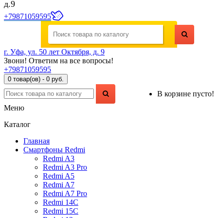
д.9
+79871059595
г. Уфа, ул. 50 лет Октября, д. 9
Звони! Ответим на все вопросы!
+79871059595
0 товар(ов) - 0 руб.
В корзине пусто!
Меню
Каталог
Главная
Смартфоны Redmi
Redmi A3
Redmi A3 Pro
Redmi A5
Redmi A7
Redmi A7 Pro
Redmi 14C
Redmi 15C