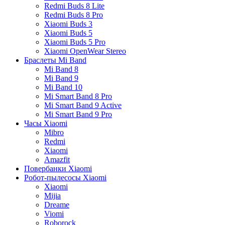
Redmi Buds 8 Lite
Redmi Buds 8 Pro
Xiaomi Buds 3
Xiaomi Buds 5
Xiaomi Buds 5 Pro
Xiaomi OpenWear Stereo
Браслеты Mi Band
Mi Band 8
Mi Band 9
Mi Band 10
Mi Smart Band 8 Pro
Mi Smart Band 9 Active
Mi Smart Band 9 Pro
Часы Xiaomi
Mibro
Redmi
Xiaomi
Amazfit
Повербанки Xiaomi
Робот-пылесосы Xiaomi
Xiaomi
Mijia
Dreame
Viomi
Roborock