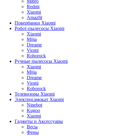
Mibro
Redmi
Xiaomi
Amazfit
Повербанки Xiaomi
Робот-пылесосы Xiaomi
Xiaomi
Mijia
Dreame
Viomi
Roborock
Ручные пылесосы Xiaomi
Xiaomi
Mijia
Dreame
Viomi
Roborock
Телевизоры Xiaomi
Электросамокат Xiaomi
Ninebot
Kugoo
Xiaomi
Гаджеты и Аксессуары
Весы
Фены