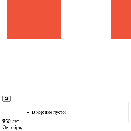
0
товар(ов)
В корзине пусто!
- 0 руб.
50 лет
Октября,