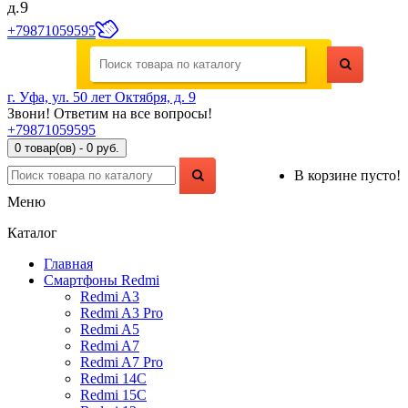
д.9
+79871059595
г. Уфа, ул. 50 лет Октября, д. 9
Звони! Ответим на все вопросы!
+79871059595
0 товар(ов) - 0 руб.
В корзине пусто!
Меню
Каталог
Главная
Смартфоны Redmi
Redmi A3
Redmi A3 Pro
Redmi A5
Redmi A7
Redmi A7 Pro
Redmi 14C
Redmi 15C