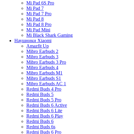
Mi Pad 6S Pro
Mi Pad 7
Mi Pad 7 Pro
Mi Pad 8
Mi Pad 8 Pro
Mi Pad Mini
Mi Black Shark Gaming
Наушники Xiaomi
Amazfit Up
Mibro Earbuds 2
Mibro Earbuds 3
Mibro Earbuds 3 Pro
Mibro Earbuds 4
Mibro Earbuds M1
Mibro Earbuds S1
Mibro Earbuds AC 1
Redmi Buds 4 Pro
Redmi Buds 5
Redmi Buds 5 Pro
Redmi Buds 6 Active
Redmi Buds 6 Lite
Redmi Buds 6 Play
Redmi Buds 6
Redmi Buds 6s
Redmi Buds 6 Pro