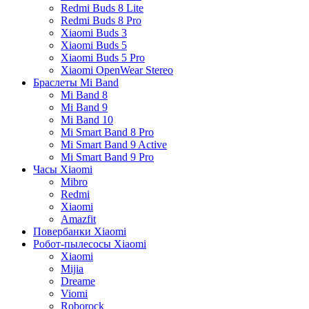
Redmi Buds 8 Lite
Redmi Buds 8 Pro
Xiaomi Buds 3
Xiaomi Buds 5
Xiaomi Buds 5 Pro
Xiaomi OpenWear Stereo
Браслеты Mi Band
Mi Band 8
Mi Band 9
Mi Band 10
Mi Smart Band 8 Pro
Mi Smart Band 9 Active
Mi Smart Band 9 Pro
Часы Xiaomi
Mibro
Redmi
Xiaomi
Amazfit
Повербанки Xiaomi
Робот-пылесосы Xiaomi
Xiaomi
Mijia
Dreame
Viomi
Roborock