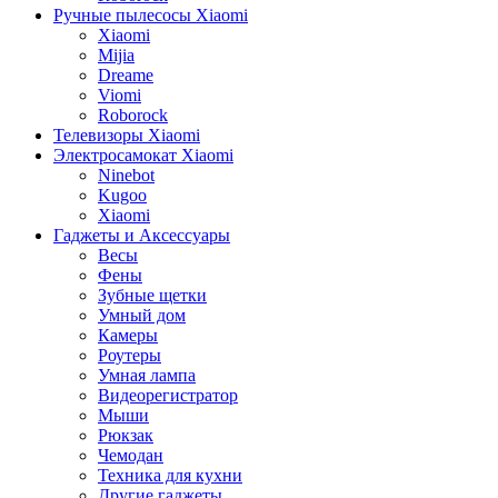
Ручные пылесосы Xiaomi
Xiaomi
Mijia
Dreame
Viomi
Roborock
Телевизоры Xiaomi
Электросамокат Xiaomi
Ninebot
Kugoo
Xiaomi
Гаджеты и Аксессуары
Весы
Фены
Зубные щетки
Умный дом
Камеры
Роутеры
Умная лампа
Видеорегистратор
Мыши
Рюкзак
Чемодан
Техника для кухни
Другие гаджеты