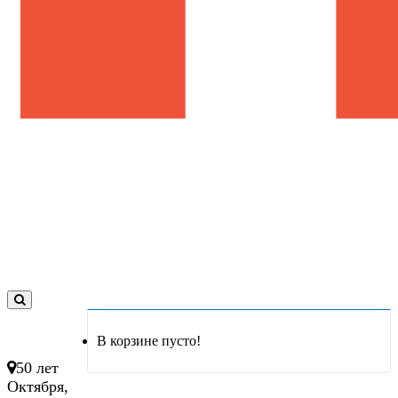
0
товар(ов)
В корзине пусто!
- 0 руб.
50 лет
Октября,