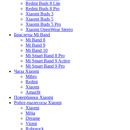
Redmi Buds 8 Lite
Redmi Buds 8 Pro
Xiaomi Buds 3
Xiaomi Buds 5
Xiaomi Buds 5 Pro
Xiaomi OpenWear Stereo
Браслеты Mi Band
Mi Band 8
Mi Band 9
Mi Band 10
Mi Smart Band 8 Pro
Mi Smart Band 9 Active
Mi Smart Band 9 Pro
Часы Xiaomi
Mibro
Redmi
Xiaomi
Amazfit
Повербанки Xiaomi
Робот-пылесосы Xiaomi
Xiaomi
Mijia
Dreame
Viomi
Roborock