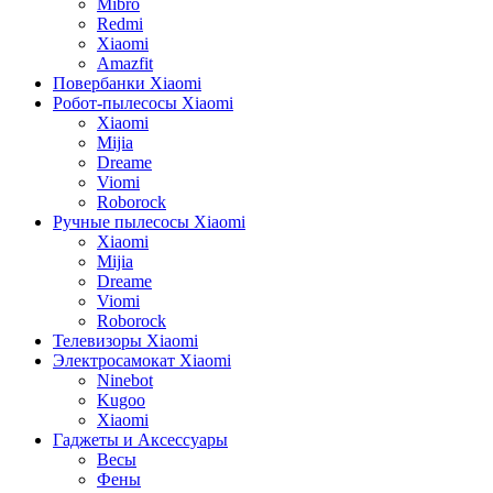
Mibro
Redmi
Xiaomi
Amazfit
Повербанки Xiaomi
Робот-пылесосы Xiaomi
Xiaomi
Mijia
Dreame
Viomi
Roborock
Ручные пылесосы Xiaomi
Xiaomi
Mijia
Dreame
Viomi
Roborock
Телевизоры Xiaomi
Электросамокат Xiaomi
Ninebot
Kugoo
Xiaomi
Гаджеты и Аксессуары
Весы
Фены