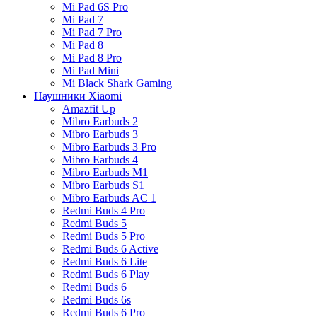
Mi Pad 6S Pro
Mi Pad 7
Mi Pad 7 Pro
Mi Pad 8
Mi Pad 8 Pro
Mi Pad Mini
Mi Black Shark Gaming
Наушники Xiaomi
Amazfit Up
Mibro Earbuds 2
Mibro Earbuds 3
Mibro Earbuds 3 Pro
Mibro Earbuds 4
Mibro Earbuds M1
Mibro Earbuds S1
Mibro Earbuds AC 1
Redmi Buds 4 Pro
Redmi Buds 5
Redmi Buds 5 Pro
Redmi Buds 6 Active
Redmi Buds 6 Lite
Redmi Buds 6 Play
Redmi Buds 6
Redmi Buds 6s
Redmi Buds 6 Pro