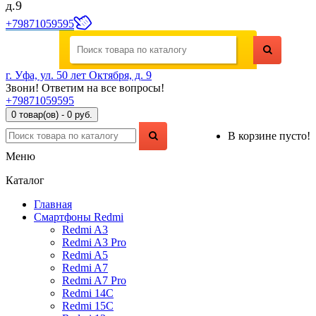
д.9
+79871059595
г. Уфа, ул. 50 лет Октября, д. 9
Звони! Ответим на все вопросы!
+79871059595
0 товар(ов) - 0 руб.
В корзине пусто!
Меню
Каталог
Главная
Смартфоны Redmi
Redmi A3
Redmi A3 Pro
Redmi A5
Redmi A7
Redmi A7 Pro
Redmi 14C
Redmi 15C