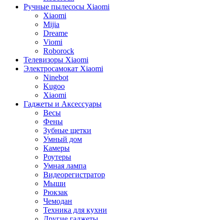
Ручные пылесосы Xiaomi
Xiaomi
Mijia
Dreame
Viomi
Roborock
Телевизоры Xiaomi
Электросамокат Xiaomi
Ninebot
Kugoo
Xiaomi
Гаджеты и Аксессуары
Весы
Фены
Зубные щетки
Умный дом
Камеры
Роутеры
Умная лампа
Видеорегистратор
Мыши
Рюкзак
Чемодан
Техника для кухни
Другие гаджеты