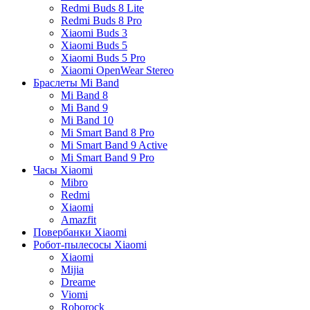
Redmi Buds 8 Lite
Redmi Buds 8 Pro
Xiaomi Buds 3
Xiaomi Buds 5
Xiaomi Buds 5 Pro
Xiaomi OpenWear Stereo
Браслеты Mi Band
Mi Band 8
Mi Band 9
Mi Band 10
Mi Smart Band 8 Pro
Mi Smart Band 9 Active
Mi Smart Band 9 Pro
Часы Xiaomi
Mibro
Redmi
Xiaomi
Amazfit
Повербанки Xiaomi
Робот-пылесосы Xiaomi
Xiaomi
Mijia
Dreame
Viomi
Roborock