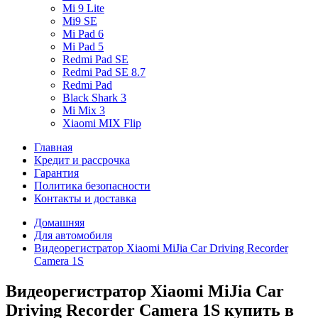
Mi 9 Lite
Mi9 SE
Mi Pad 6
Mi Pad 5
Redmi Pad SE
Redmi Pad SE 8.7
Redmi Pad
Black Shark 3
Mi Mix 3
Xiaomi MIX Flip
Главная
Кредит и рассрочка
Гарантия
Политика безопасности
Контакты и доставка
Домашняя
Для автомобиля
Видеорегистратор Xiaomi MiJia Car Driving Recorder
Camera 1S
Видеорегистратор Xiaomi MiJia Car
Driving Recorder Camera 1S купить в