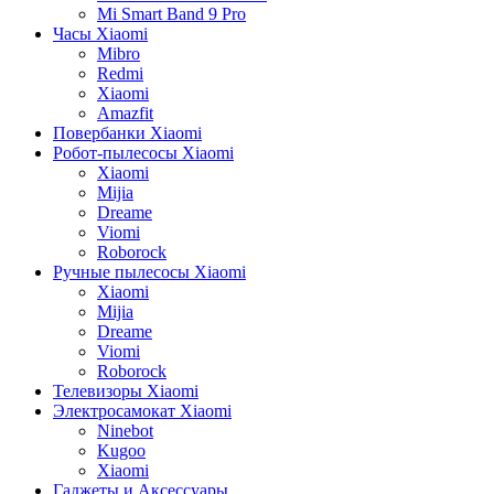
Mi Smart Band 9 Pro
Часы Xiaomi
Mibro
Redmi
Xiaomi
Amazfit
Повербанки Xiaomi
Робот-пылесосы Xiaomi
Xiaomi
Mijia
Dreame
Viomi
Roborock
Ручные пылесосы Xiaomi
Xiaomi
Mijia
Dreame
Viomi
Roborock
Телевизоры Xiaomi
Электросамокат Xiaomi
Ninebot
Kugoo
Xiaomi
Гаджеты и Аксессуары