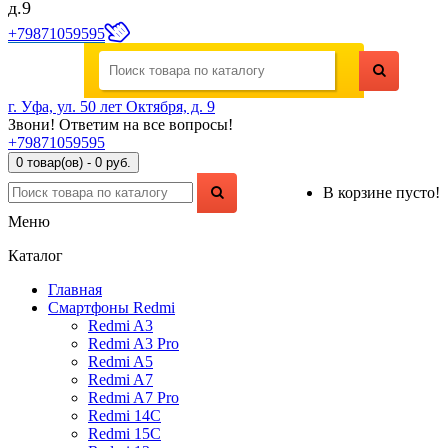
д.9
+79871059595
г. Уфа, ул. 50 лет Октября, д. 9
Звони! Ответим на все вопросы!
+79871059595
0 товар(ов) - 0 руб.
В корзине пусто!
Меню
Каталог
Главная
Смартфоны Redmi
Redmi A3
Redmi A3 Pro
Redmi A5
Redmi A7
Redmi A7 Pro
Redmi 14C
Redmi 15C