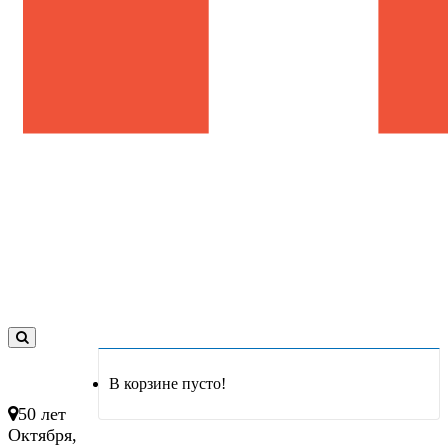
0
товар(ов)
В корзине пусто!
- 0 руб.
50 лет
Октября,