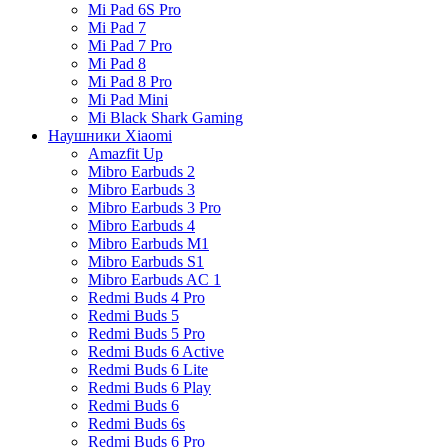
Mi Pad 6S Pro
Mi Pad 7
Mi Pad 7 Pro
Mi Pad 8
Mi Pad 8 Pro
Mi Pad Mini
Mi Black Shark Gaming
Наушники Xiaomi
Amazfit Up
Mibro Earbuds 2
Mibro Earbuds 3
Mibro Earbuds 3 Pro
Mibro Earbuds 4
Mibro Earbuds M1
Mibro Earbuds S1
Mibro Earbuds AC 1
Redmi Buds 4 Pro
Redmi Buds 5
Redmi Buds 5 Pro
Redmi Buds 6 Active
Redmi Buds 6 Lite
Redmi Buds 6 Play
Redmi Buds 6
Redmi Buds 6s
Redmi Buds 6 Pro