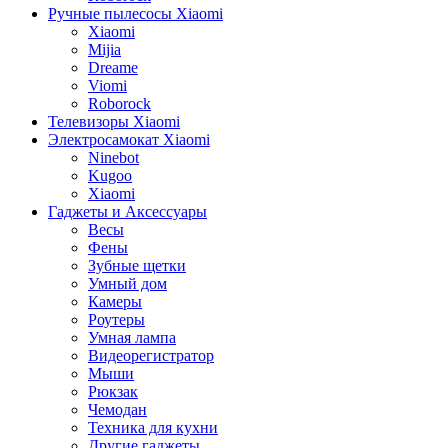
Ручные пылесосы Xiaomi
Xiaomi
Mijia
Dreame
Viomi
Roborock
Телевизоры Xiaomi
Электросамокат Xiaomi
Ninebot
Kugoo
Xiaomi
Гаджеты и Аксессуары
Весы
Фены
Зубные щетки
Умный дом
Камеры
Роутеры
Умная лампа
Видеорегистратор
Мыши
Рюкзак
Чемодан
Техника для кухни
Другие гаджеты