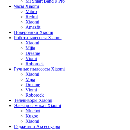
Mi Smart Band 9 Pro
Часы Xiaomi
Mibro
Redmi
Xiaomi
Amazfit
Повербанки Xiaomi
Робот-пылесосы Xiaomi
Xiaomi
Mijia
Dreame
Viomi
Roborock
Ручные пылесосы Xiaomi
Xiaomi
Mijia
Dreame
Viomi
Roborock
Телевизоры Xiaomi
Электросамокат Xiaomi
Ninebot
Kugoo
Xiaomi
Гаджеты и Аксессуары