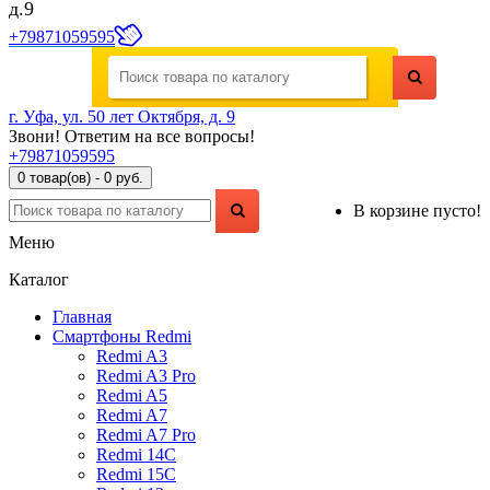
д.9
+79871059595
г. Уфа, ул. 50 лет Октября, д. 9
Звони! Ответим на все вопросы!
+79871059595
0 товар(ов) - 0 руб.
В корзине пусто!
Меню
Каталог
Главная
Смартфоны Redmi
Redmi A3
Redmi A3 Pro
Redmi A5
Redmi A7
Redmi A7 Pro
Redmi 14C
Redmi 15C