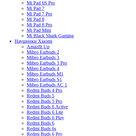
Mi Pad 6S Pro
Mi Pad 7
Mi Pad 7 Pro
Mi Pad 8
Mi Pad 8 Pro
Mi Pad Mini
Mi Black Shark Gaming
Наушники Xiaomi
Amazfit Up
Mibro Earbuds 2
Mibro Earbuds 3
Mibro Earbuds 3 Pro
Mibro Earbuds 4
Mibro Earbuds M1
Mibro Earbuds S1
Mibro Earbuds AC 1
Redmi Buds 4 Pro
Redmi Buds 5
Redmi Buds 5 Pro
Redmi Buds 6 Active
Redmi Buds 6 Lite
Redmi Buds 6 Play
Redmi Buds 6
Redmi Buds 6s
Redmi Buds 6 Pro