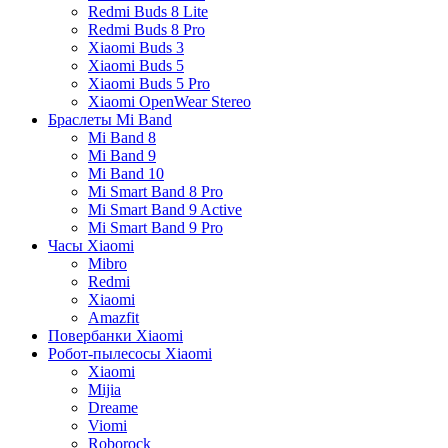
Redmi Buds 8 Lite
Redmi Buds 8 Pro
Xiaomi Buds 3
Xiaomi Buds 5
Xiaomi Buds 5 Pro
Xiaomi OpenWear Stereo
Браслеты Mi Band
Mi Band 8
Mi Band 9
Mi Band 10
Mi Smart Band 8 Pro
Mi Smart Band 9 Active
Mi Smart Band 9 Pro
Часы Xiaomi
Mibro
Redmi
Xiaomi
Amazfit
Повербанки Xiaomi
Робот-пылесосы Xiaomi
Xiaomi
Mijia
Dreame
Viomi
Roborock