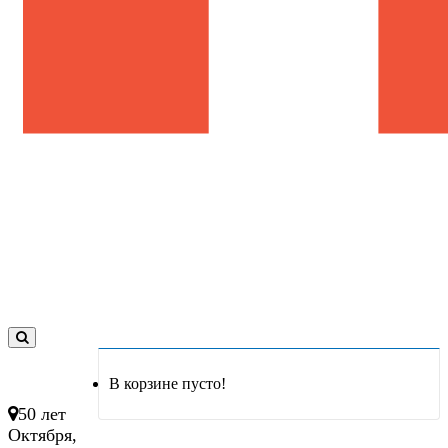
0
товар(ов)
В корзине пусто!
- 0 руб.
50 лет
Октября,