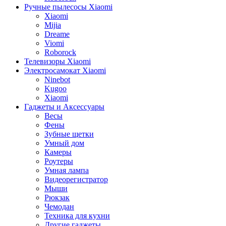
Ручные пылесосы Xiaomi
Xiaomi
Mijia
Dreame
Viomi
Roborock
Телевизоры Xiaomi
Электросамокат Xiaomi
Ninebot
Kugoo
Xiaomi
Гаджеты и Аксессуары
Весы
Фены
Зубные щетки
Умный дом
Камеры
Роутеры
Умная лампа
Видеорегистратор
Мыши
Рюкзак
Чемодан
Техника для кухни
Другие гаджеты