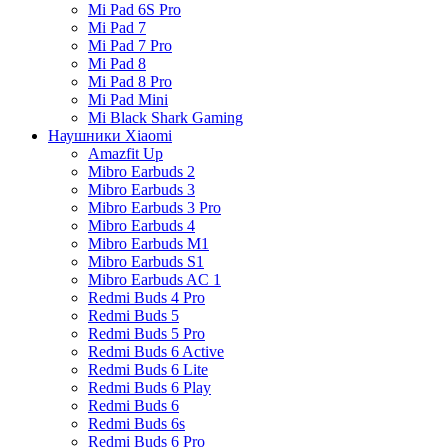
Mi Pad 6S Pro
Mi Pad 7
Mi Pad 7 Pro
Mi Pad 8
Mi Pad 8 Pro
Mi Pad Mini
Mi Black Shark Gaming
Наушники Xiaomi
Amazfit Up
Mibro Earbuds 2
Mibro Earbuds 3
Mibro Earbuds 3 Pro
Mibro Earbuds 4
Mibro Earbuds M1
Mibro Earbuds S1
Mibro Earbuds AC 1
Redmi Buds 4 Pro
Redmi Buds 5
Redmi Buds 5 Pro
Redmi Buds 6 Active
Redmi Buds 6 Lite
Redmi Buds 6 Play
Redmi Buds 6
Redmi Buds 6s
Redmi Buds 6 Pro