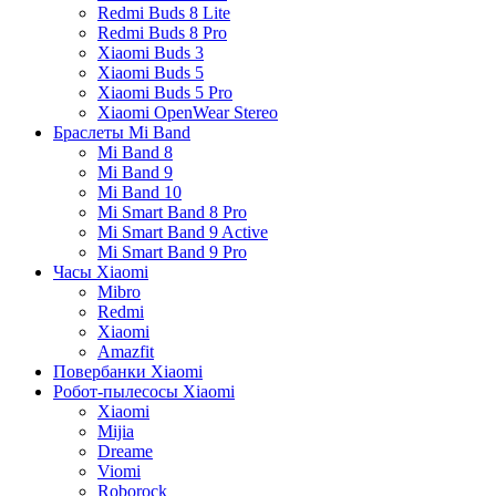
Redmi Buds 8 Lite
Redmi Buds 8 Pro
Xiaomi Buds 3
Xiaomi Buds 5
Xiaomi Buds 5 Pro
Xiaomi OpenWear Stereo
Браслеты Mi Band
Mi Band 8
Mi Band 9
Mi Band 10
Mi Smart Band 8 Pro
Mi Smart Band 9 Active
Mi Smart Band 9 Pro
Часы Xiaomi
Mibro
Redmi
Xiaomi
Amazfit
Повербанки Xiaomi
Робот-пылесосы Xiaomi
Xiaomi
Mijia
Dreame
Viomi
Roborock