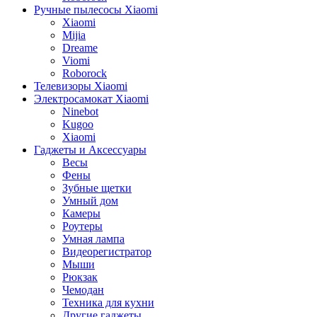
Ручные пылесосы Xiaomi
Xiaomi
Mijia
Dreame
Viomi
Roborock
Телевизоры Xiaomi
Электросамокат Xiaomi
Ninebot
Kugoo
Xiaomi
Гаджеты и Аксессуары
Весы
Фены
Зубные щетки
Умный дом
Камеры
Роутеры
Умная лампа
Видеорегистратор
Мыши
Рюкзак
Чемодан
Техника для кухни
Другие гаджеты