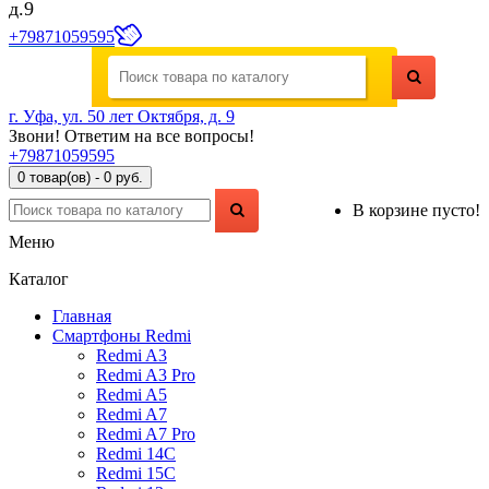
д.9
+79871059595
г. Уфа, ул. 50 лет Октября, д. 9
Звони! Ответим на все вопросы!
+79871059595
0 товар(ов) - 0 руб.
В корзине пусто!
Меню
Каталог
Главная
Смартфоны Redmi
Redmi A3
Redmi A3 Pro
Redmi A5
Redmi A7
Redmi A7 Pro
Redmi 14C
Redmi 15C