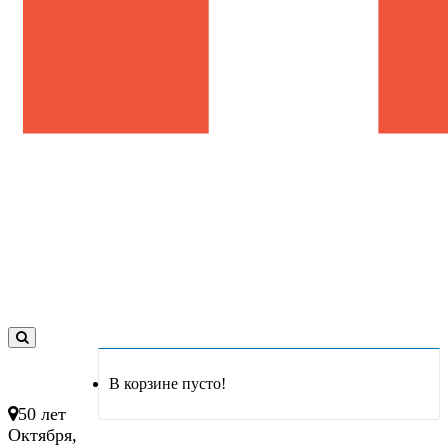
0
товар(ов)
В корзине пусто!
- 0 руб.
50 лет
Октября,