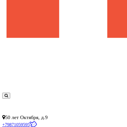
0
товар(ов)
- 0 руб.
50 лет Октября, д.9
+79871059595