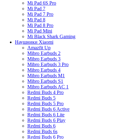
Mi Pad 6S Pro
Mi Pad 7
Mi Pad 7 Pro
Mi Pad 8
Mi Pad 8 Pro
Mi Pad Mini
Mi Black Shark Gaming
Наушники Xiaomi
Amazfit Up
Mibro Earbuds 2
Mibro Earbuds 3
Mibro Earbuds 3 Pro
Mibro Earbuds 4
Mibro Earbuds M1
Mibro Earbuds S1
Mibro Earbuds AC 1
Redmi Buds 4 Pro
Redmi Buds 5
Redmi Buds 5 Pro
Redmi Buds 6 Active
Redmi Buds 6 Lite
Redmi Buds 6 Play
Redmi Buds 6
Redmi Buds 6s
Redmi Buds 6 Pro