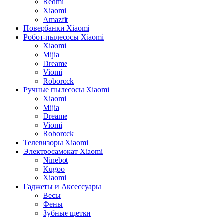
Redmi
Xiaomi
Amazfit
Повербанки Xiaomi
Робот-пылесосы Xiaomi
Xiaomi
Mijia
Dreame
Viomi
Roborock
Ручные пылесосы Xiaomi
Xiaomi
Mijia
Dreame
Viomi
Roborock
Телевизоры Xiaomi
Электросамокат Xiaomi
Ninebot
Kugoo
Xiaomi
Гаджеты и Аксессуары
Весы
Фены
Зубные щетки