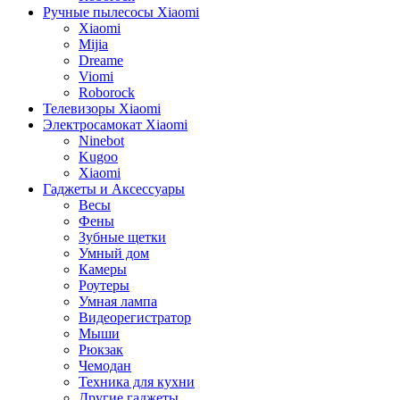
Ручные пылесосы Xiaomi
Xiaomi
Mijia
Dreame
Viomi
Roborock
Телевизоры Xiaomi
Электросамокат Xiaomi
Ninebot
Kugoo
Xiaomi
Гаджеты и Аксессуары
Весы
Фены
Зубные щетки
Умный дом
Камеры
Роутеры
Умная лампа
Видеорегистратор
Мыши
Рюкзак
Чемодан
Техника для кухни
Другие гаджеты