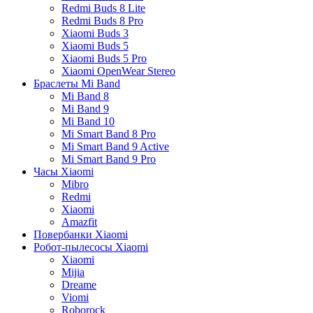
Redmi Buds 8 Lite
Redmi Buds 8 Pro
Xiaomi Buds 3
Xiaomi Buds 5
Xiaomi Buds 5 Pro
Xiaomi OpenWear Stereo
Браслеты Mi Band
Mi Band 8
Mi Band 9
Mi Band 10
Mi Smart Band 8 Pro
Mi Smart Band 9 Active
Mi Smart Band 9 Pro
Часы Xiaomi
Mibro
Redmi
Xiaomi
Amazfit
Повербанки Xiaomi
Робот-пылесосы Xiaomi
Xiaomi
Mijia
Dreame
Viomi
Roborock