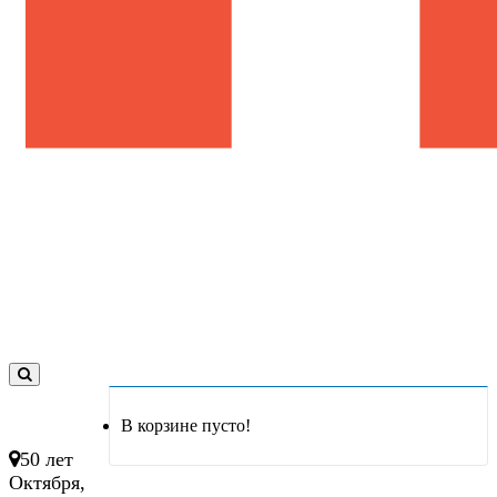
0
товар(ов)
В корзине пусто!
- 0 руб.
50 лет
Октября,