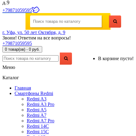
д.9
+79871059595
г. Уфа, ул. 50 лет Октября, д. 9
Звони! Ответим на все вопросы!
+79871059595
0 товар(ов) - 0 руб.
В корзине пусто!
Меню
Каталог
Главная
Смартфоны Redmi
Redmi A3
Redmi A3 Pro
Redmi A5
Redmi A7
Redmi A7 Pro
Redmi 14C
Redmi 15C