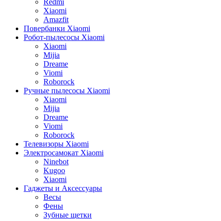
Redmi
Xiaomi
Amazfit
Повербанки Xiaomi
Робот-пылесосы Xiaomi
Xiaomi
Mijia
Dreame
Viomi
Roborock
Ручные пылесосы Xiaomi
Xiaomi
Mijia
Dreame
Viomi
Roborock
Телевизоры Xiaomi
Электросамокат Xiaomi
Ninebot
Kugoo
Xiaomi
Гаджеты и Аксессуары
Весы
Фены
Зубные щетки