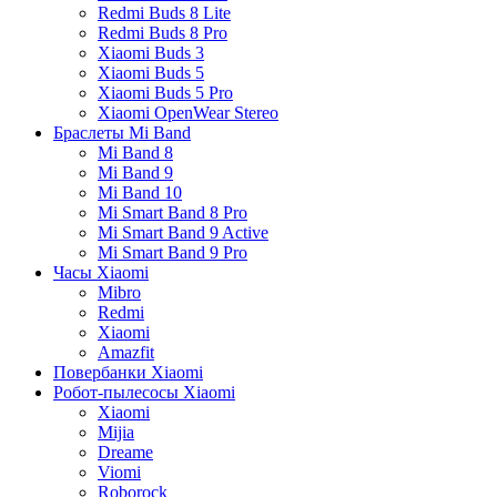
Redmi Buds 8 Lite
Redmi Buds 8 Pro
Xiaomi Buds 3
Xiaomi Buds 5
Xiaomi Buds 5 Pro
Xiaomi OpenWear Stereo
Браслеты Mi Band
Mi Band 8
Mi Band 9
Mi Band 10
Mi Smart Band 8 Pro
Mi Smart Band 9 Active
Mi Smart Band 9 Pro
Часы Xiaomi
Mibro
Redmi
Xiaomi
Amazfit
Повербанки Xiaomi
Робот-пылесосы Xiaomi
Xiaomi
Mijia
Dreame
Viomi
Roborock