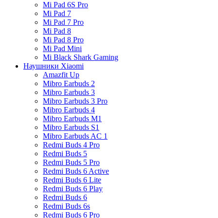
Mi Pad 6S Pro
Mi Pad 7
Mi Pad 7 Pro
Mi Pad 8
Mi Pad 8 Pro
Mi Pad Mini
Mi Black Shark Gaming
Наушники Xiaomi
Amazfit Up
Mibro Earbuds 2
Mibro Earbuds 3
Mibro Earbuds 3 Pro
Mibro Earbuds 4
Mibro Earbuds M1
Mibro Earbuds S1
Mibro Earbuds AC 1
Redmi Buds 4 Pro
Redmi Buds 5
Redmi Buds 5 Pro
Redmi Buds 6 Active
Redmi Buds 6 Lite
Redmi Buds 6 Play
Redmi Buds 6
Redmi Buds 6s
Redmi Buds 6 Pro