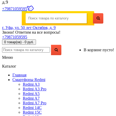
д.9
+79871059595
г. Уфа, ул. 50 лет Октября, д. 9
Звони! Ответим на все вопросы!
+79871059595
0 товар(ов) - 0 руб.
В корзине пусто!
Меню
Каталог
Главная
Смартфоны Redmi
Redmi A3
Redmi A3 Pro
Redmi A5
Redmi A7
Redmi A7 Pro
Redmi 14C
Redmi 15C