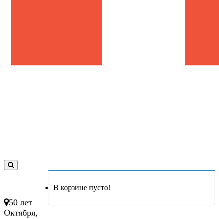
0
товар(ов)
В корзине пусто!
- 0 руб.
50 лет
Октября,