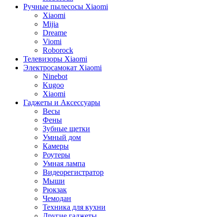
Ручные пылесосы Xiaomi
Xiaomi
Mijia
Dreame
Viomi
Roborock
Телевизоры Xiaomi
Электросамокат Xiaomi
Ninebot
Kugoo
Xiaomi
Гаджеты и Аксессуары
Весы
Фены
Зубные щетки
Умный дом
Камеры
Роутеры
Умная лампа
Видеорегистратор
Мыши
Рюкзак
Чемодан
Техника для кухни
Другие гаджеты