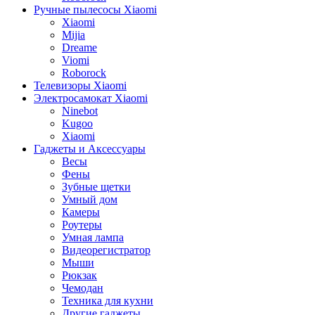
Ручные пылесосы Xiaomi
Xiaomi
Mijia
Dreame
Viomi
Roborock
Телевизоры Xiaomi
Электросамокат Xiaomi
Ninebot
Kugoo
Xiaomi
Гаджеты и Аксессуары
Весы
Фены
Зубные щетки
Умный дом
Камеры
Роутеры
Умная лампа
Видеорегистратор
Мыши
Рюкзак
Чемодан
Техника для кухни
Другие гаджеты