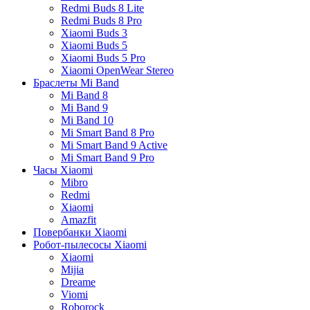
Redmi Buds 8 Lite
Redmi Buds 8 Pro
Xiaomi Buds 3
Xiaomi Buds 5
Xiaomi Buds 5 Pro
Xiaomi OpenWear Stereo
Браслеты Mi Band
Mi Band 8
Mi Band 9
Mi Band 10
Mi Smart Band 8 Pro
Mi Smart Band 9 Active
Mi Smart Band 9 Pro
Часы Xiaomi
Mibro
Redmi
Xiaomi
Amazfit
Повербанки Xiaomi
Робот-пылесосы Xiaomi
Xiaomi
Mijia
Dreame
Viomi
Roborock