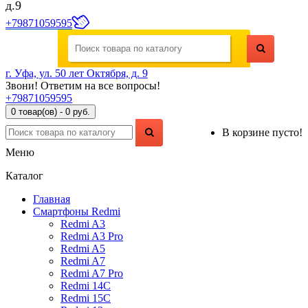
д.9
+79871059595
г. Уфа, ул. 50 лет Октября, д. 9
Звони! Ответим на все вопросы!
+79871059595
0 товар(ов) - 0 руб.
В корзине пусто!
Меню
Каталог
Главная
Смартфоны Redmi
Redmi A3
Redmi A3 Pro
Redmi A5
Redmi A7
Redmi A7 Pro
Redmi 14C
Redmi 15C