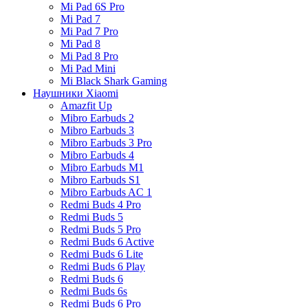
Mi Pad 6S Pro
Mi Pad 7
Mi Pad 7 Pro
Mi Pad 8
Mi Pad 8 Pro
Mi Pad Mini
Mi Black Shark Gaming
Наушники Xiaomi
Amazfit Up
Mibro Earbuds 2
Mibro Earbuds 3
Mibro Earbuds 3 Pro
Mibro Earbuds 4
Mibro Earbuds M1
Mibro Earbuds S1
Mibro Earbuds AC 1
Redmi Buds 4 Pro
Redmi Buds 5
Redmi Buds 5 Pro
Redmi Buds 6 Active
Redmi Buds 6 Lite
Redmi Buds 6 Play
Redmi Buds 6
Redmi Buds 6s
Redmi Buds 6 Pro