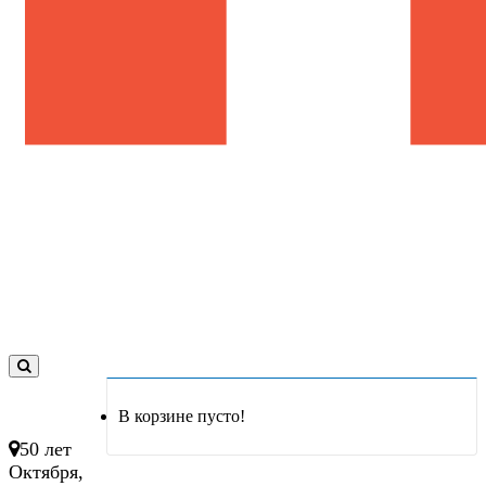
0
товар(ов)
В корзине пусто!
- 0 руб.
50 лет
Октября,